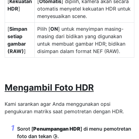
[
Kekuatan
[
Otomatis
] dipilih, kamera akan secara
HDR
]
otomatis menyetel kekuatan HDR untuk
menyesuaikan scene.
[
Simpan
Pilih [
ON
] untuk menyimpan masing-
setiap
masing dari bidikan yang digunakan
gambar
untuk membuat gambar HDR; bidikan
(RAW)
]
disimpan dalam format NEF (RAW).
Mengambil Foto HDR
Kami sarankan agar Anda menggunakan opsi
pengukuran matriks saat pemotretan dengan HDR.
Sorot [
Penumpangan HDR
] di menu pemotretan
foto dan tekan
.
2