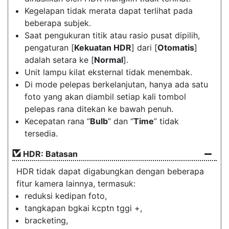
Kegelapan tidak merata dapat terlihat pada
beberapa subjek.
Saat pengukuran titik atau rasio pusat dipilih,
pengaturan [
Kekuatan HDR
] dari [
Otomatis
]
adalah setara ke [
Normal
].
Unit lampu kilat eksternal tidak menembak.
Di mode pelepas berkelanjutan, hanya ada satu
foto yang akan diambil setiap kali tombol
pelepas rana ditekan ke bawah penuh.
Kecepatan rana “
Bulb
” dan “
Time
” tidak
tersedia.
HDR: Batasan
HDR tidak dapat digabungkan dengan beberapa
fitur kamera lainnya, termasuk:
reduksi kedipan foto,
tangkapan bgkai kcptn tggi +,
bracketing,