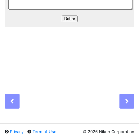
Previous
Ne
Privacy
Term of Use
©
2026 Nikon Corporation