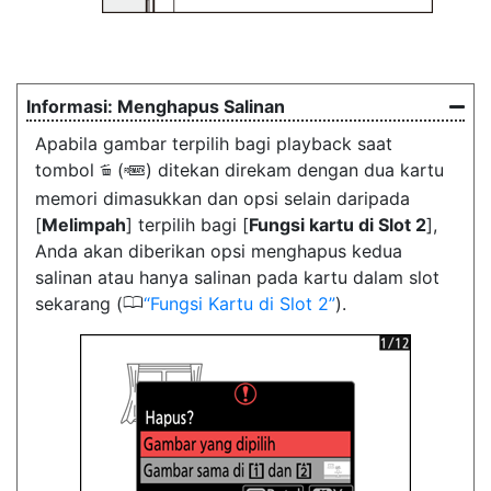
Menghapus Salinan
Apabila gambar terpilih bagi playback saat
tombol
(
) ditekan direkam dengan dua kartu
O
Q
memori dimasukkan dan opsi selain daripada
[
Melimpah
] terpilih bagi [
Fungsi kartu di Slot 2
],
Anda akan diberikan opsi menghapus kedua
salinan atau hanya salinan pada kartu dalam slot
0
sekarang (
Fungsi Kartu di Slot 2
).