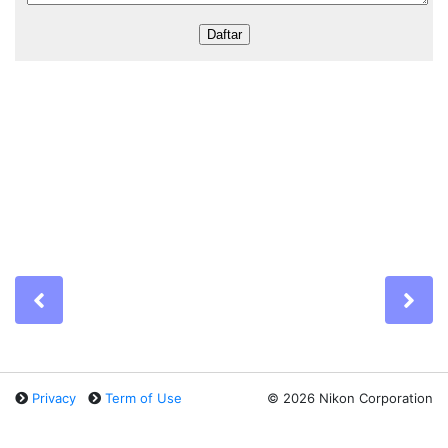
Previous
Ne
Privacy
Term of Use
©
2026 Nikon Corporation