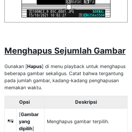
Menghapus Sejumlah Gambar
Gunakan [
Hapus
] di menu playback untuk menghapus
beberapa gambar sekaligus. Catat bahwa tergantung
pada jumlah gambar, kadang-kadang penghapusan
memakan waktu.
Opsi
Deskripsi
[
Gambar
yang
Menghapus gambar terpilih.
Q
dipilih
]