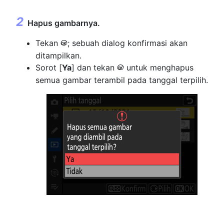
Hapus gambarnya.
Tekan
; sebuah dialog konfirmasi akan
J
ditampilkan.
Sorot [
Ya
] dan tekan
untuk menghapus
J
semua gambar terambil pada tanggal terpilih.