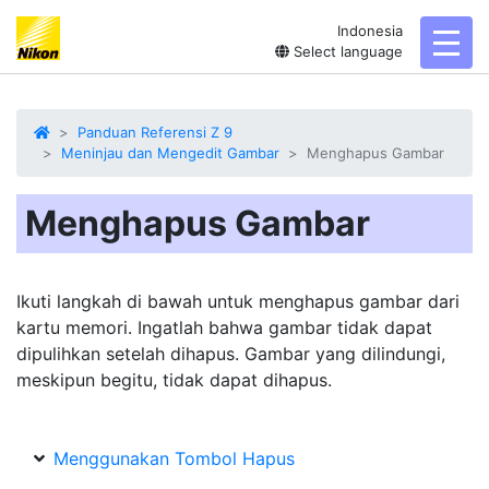
Indonesia
toggl
Select language
Panduan Referensi Z 9
Meninjau dan Mengedit Gambar
Menghapus Gambar
Menghapus Gambar
Ikuti langkah di bawah untuk
menghapus
gambar dari
kartu memori. Ingatlah bahwa gambar tidak dapat
dipulihkan setelah dihapus. Gambar yang dilindungi,
meskipun begitu, tidak dapat dihapus.
Menggunakan Tombol Hapus