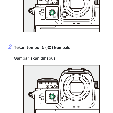
Tekan tombol
(
) kembali.
O
Q
Gambar akan dihapus.