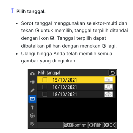
Pilih tanggal.
Sorot tanggal menggunakan selektor-multi dan
tekan
untuk memilih, tanggal terpilih ditandai
2
dengan ikon
. Tanggal terpilih dapat
M
dibatalkan pilihan dengan menekan
lagi.
2
Ulangi hingga Anda telah memilih semua
gambar yang diinginkan.