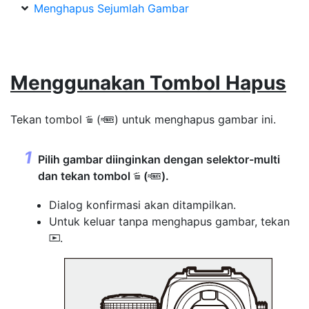
Menghapus Sejumlah Gambar
Menggunakan Tombol Hapus
Tekan tombol
(
) untuk menghapus gambar ini.
O
Q
Pilih gambar diinginkan dengan selektor-multi
dan tekan tombol
(
).
O
Q
Dialog konfirmasi akan ditampilkan.
Untuk keluar tanpa menghapus gambar, tekan
.
K