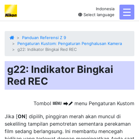
Indonesia
toggl
Select language
Panduan Referensi Z 9
Pengaturan Kustom: Pengaturan Penghalusan Kamera
g22: Indikator Bingkai Red REC
g22: Indikator Bingkai
Red REC
Tombol
menu Pengaturan Kustom
G
U
A
Jika [
ON
] dipilih,
pinggiran merah
akan muncul di
sekeliling tampilan pemotretan sementara perekaman
film sedang berlangsung. Ini membantu mencegah
bidikan yang terlewat dengan mengingatkan Anda saat