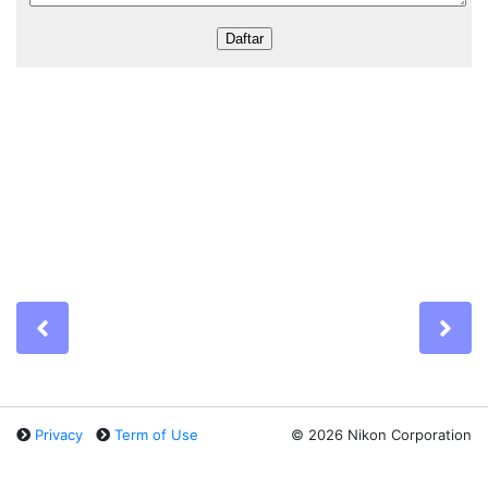
Previous
Ne
Privacy
Term of Use
©
2026 Nikon Corporation