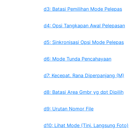
d3: Batasi Pemilihan Mode Pelepas
d4: Opsi Tangkapan Awal Pelepasan
d5: Sinkronisasi Opsi Mode Pelepas
d6: Mode Tunda Pencahayaan
d7: Kecepat. Rana Diperpanjang (M)
d8: Batasi Area Gmbr yg dpt Dipilih
d9: Urutan Nomor File
d10: Lihat Mode (Tinj. Langsung Foto)