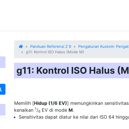
Panduan Referensi Z 9
Pengaturan Kustom: Pengat
g11: Kontrol ISO Halus (Mode M)
g11: Kontrol ISO Halus (
Memilih [
Hidup (1/6 EV)
] memungkinkan
sensitivita
1
kenaikan
/
EV di mode
M
.
6
Sensitivitas dapat diatur ke nilai dari ISO 64 hi