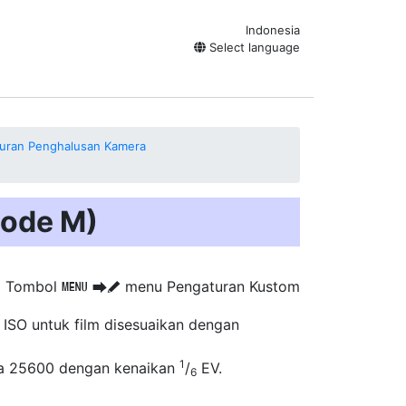
Indonesia
Select language
uran Penghalusan Kamera
Mode M)
Tombol
menu Pengaturan Kustom
G
U
A
s ISO untuk film
disesuaikan dengan
1
ngga 25600 dengan kenaikan
/
EV.
6