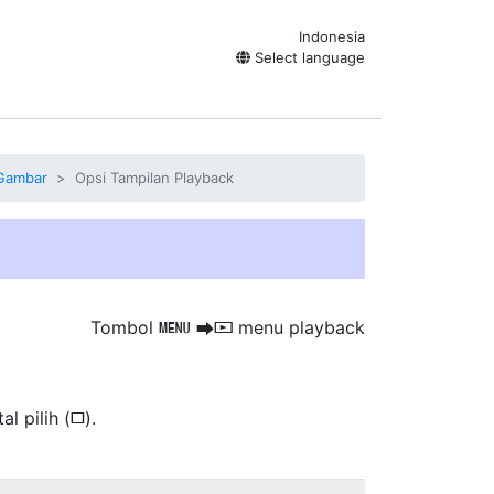
Indonesia
Select language
 Gambar
Opsi Tampilan Playback
Tombol
menu playback
G
U
D
al pilih (
).
U