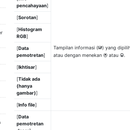
pencahayaan
]
[
Sorotan
]
[
Histogram
er
RGB
]
Tampilan informasi (
) yang dipil
[
Data
M
pemotretan
]
atau dengan menekan
atau
.
1
3
[
Ikhtisar
]
[
Tidak ada
(hanya
gambar)
]
[
Info file
]
[
Data
n
pemotretan