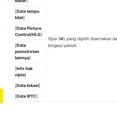
dasar
]
[
Data lampu
kilat
]
[
Data Picture
Control/HLG
]
Opsi (
) yang dipilih disertakan d
M
[
Data
bingkai-penuh.
pemotretan
lainnya
]
[
Info hak
cipta
]
[
Data lokasi
]
[
Data IPTC
]