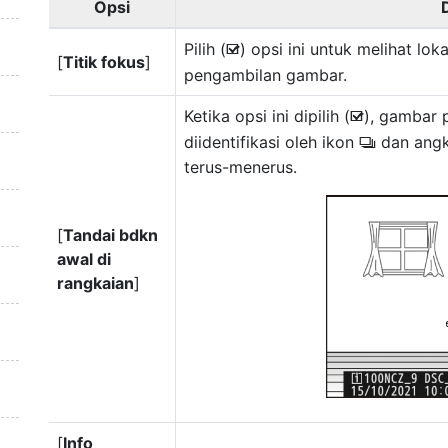
Opsi
Pilih (
) opsi ini untuk melihat lok
M
[
Titik fokus
]
pengambilan gambar.
Ketika opsi ini dipilih (
), gambar 
M
diidentifikasi oleh ikon
dan angk
c
terus-menerus.
[
Tandai bdkn
awal di
rangkaian
]
[
Info