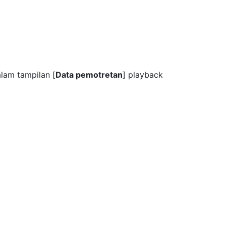
alam tampilan [
Data pemotretan
] playback