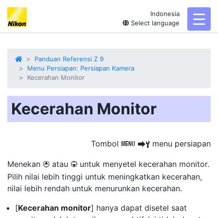
Indonesia
toggl
Select language
Panduan Referensi Z 9
Menu Persiapan: Persiapan Kamera
Kecerahan Monitor
Kecerahan Monitor
Tombol
menu persiapan
G
U
B
Menekan
atau
untuk menyetel
kecerahan monitor
.
1
3
Pilih nilai lebih tinggi untuk meningkatkan kecerahan,
nilai lebih rendah untuk menurunkan kecerahan.
[
Kecerahan monitor
] hanya dapat disetel saat