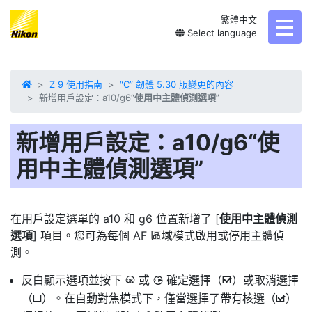
繁體中文
toggl
Select language
Z 9 使用指南
“C” 韌體 5.30 版變更的內容
新增用戶設定：a10/g6“
使用中主體偵測選項
”
新增用戶設定：a10/g6“
使
用中主體偵測選項
”
在用戶設定選單的 a10 和 g6 位置新增了 [
使用中主體偵測
選項
] 項目。您可為每個 AF 區域模式啟用或停用
主體偵
測
。
反白顯示選項並按下
或
確定選擇（
）或取消選擇
J
2
M
（
）。在自動對焦模式下，僅當選擇了帶有核選（
）
U
M