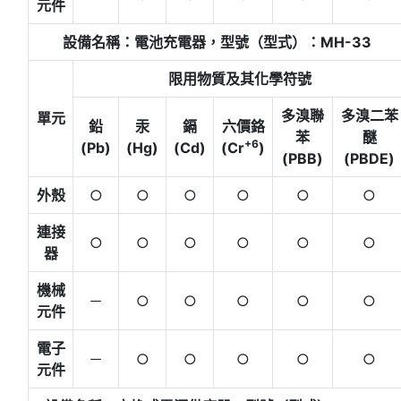
元件
設備名稱：電池充電器，型號（型式）：MH-33
限用物質及其化學符號
多溴聯
多溴二苯
單元
鉛
汞
鎘
六價鉻
苯
醚
+6
(Pb)
(Hg)
(Cd)
(Cr
)
(PBB)
(PBDE)
外殼
○
○
○
○
○
○
連接
○
○
○
○
○
○
器
機械
－
○
○
○
○
○
元件
電子
－
○
○
○
○
○
元件