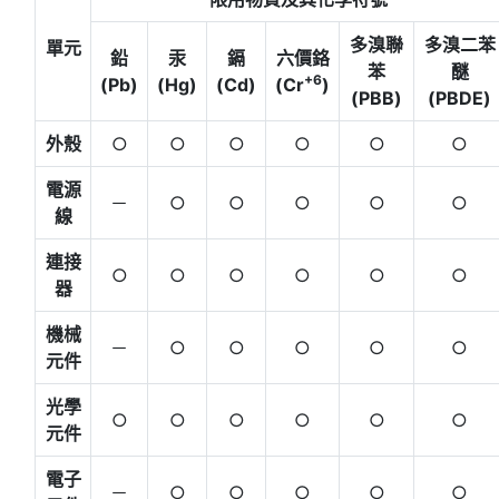
多溴聯
多溴二苯
單元
鉛
汞
鎘
六價鉻
苯
醚
+6
(Pb)
(Hg)
(Cd)
(Cr
)
(PBB)
(PBDE)
外殼
○
○
○
○
○
○
電源
－
○
○
○
○
○
線
連接
○
○
○
○
○
○
器
機械
－
○
○
○
○
○
元件
光學
○
○
○
○
○
○
元件
電子
－
○
○
○
○
○