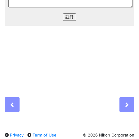
Previous
Ne
Privacy
Term of Use
©
2026 Nikon Corporation