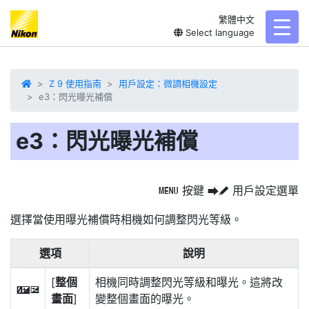
繁體中文
toggl
Select language
Z 9 使用指南
用戶設定：微調相機設定
e3：閃光曝光補償
e3：閃光曝光補償
按鍵
用戶設定選單
G
U
A
選擇當使用
曝光補償
時相機如何調整閃光等級。
選項
說明
[
整個
相機同時調整閃光等級和曝光。這將改
Y
E
畫面
]
變整個畫面的曝光。