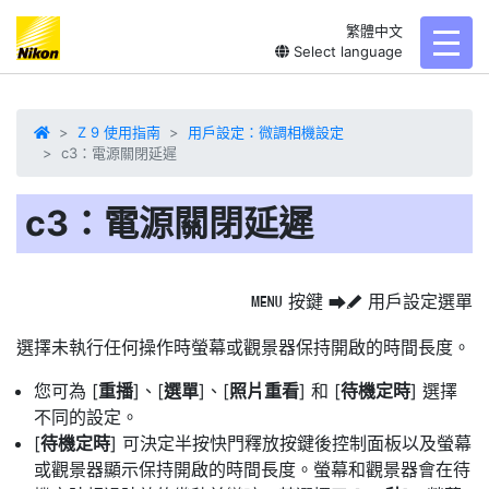
繁體中文
toggl
Select language
Z 9 使用指南
用戶設定：微調相機設定
c3：電源關閉延遲
c3：電源關閉延遲
按鍵
用戶設定選單
G
U
A
選擇未執行任何操作時
螢幕或觀景器保持開啟的時間長度
。
您可為 [
重播
]、[
選單
]、[
照片重看
] 和 [
待機定時
] 選擇
不同的設定。
[
待機定時
] 可決定半按快門釋放按鍵後控制面板以及螢幕
或觀景器顯示保持開啟的時間長度。螢幕和觀景器會在待