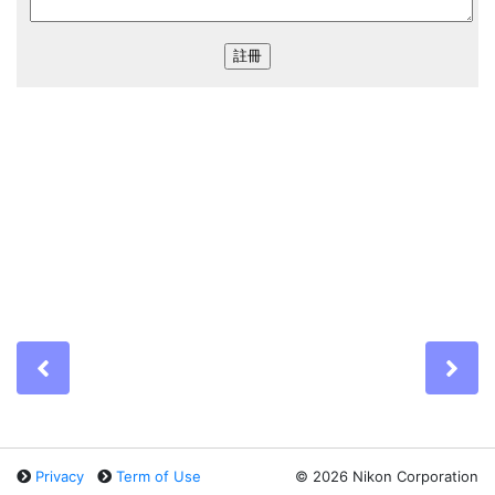
Previous
Ne
Privacy
Term of Use
©
2026 Nikon Corporation