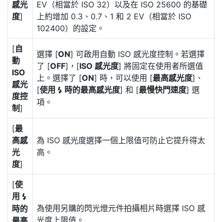
感光
EV（相當於 ISO 32）以及在 ISO 25600 的基礎
度
]
上約增加 0.3、0.7、1 和 2 EV（相當於 ISO
102400）的設定。
[
自
選擇 [
ON
] 可啟用自動 ISO 感光度控制。若選擇
動
了 [
OFF
]，[
ISO 感光度
] 將固定在使用者所選值
ISO
上。選擇了 [
ON
] 時，可以使用 [
最高感光度
]、
感光
[
使用
時的最高感光度
] 和 [
最慢快門速度
] 選
c
度控
項。
制
]
[
最
高感
為 ISO 感光度選擇一個上限值可防止它提升得太
光
高。
度
]
[
使
用
c
為使用另購的閃光燈元件拍攝相片時選擇 ISO 感
時的
光度上限值。
最高