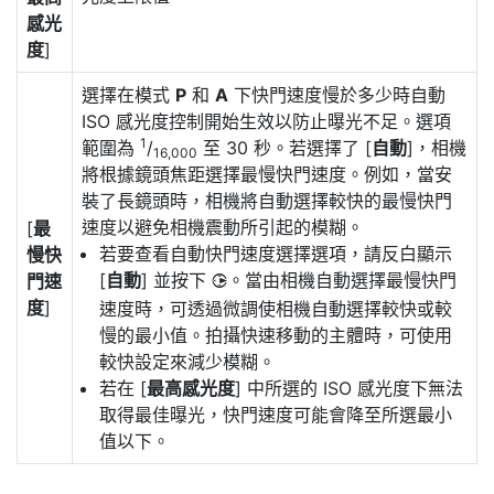
感光
度
]
選擇在模式
P
和
A
下快門速度慢於多少時自動
ISO 感光度控制開始生效以防止曝光不足。選項
1
範圍為
/
至 30 秒。若選擇了 [
自動
]，相機
16,000
將根據鏡頭焦距選擇最慢快門速度。例如，當安
裝了長鏡頭時，相機將自動選擇較快的最慢快門
速度以避免相機震動所引起的模糊。
[
最
若要查看自動快門速度選擇選項，請反白顯示
慢快
[
自動
] 並按下
。當由相機自動選擇最慢快門
門速
2
度
]
速度時，可透過微調使相機自動選擇較快或較
慢的最小值。拍攝快速移動的主體時，可使用
較快設定來減少模糊。
若在 [
最高感光度
] 中所選的 ISO 感光度下無法
取得最佳曝光，快門速度可能會降至所選最小
值以下。