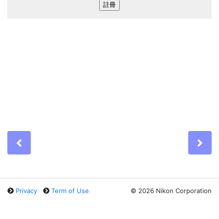
Previous
Ne
Privacy
Term of Use
©
2026 Nikon Corporation