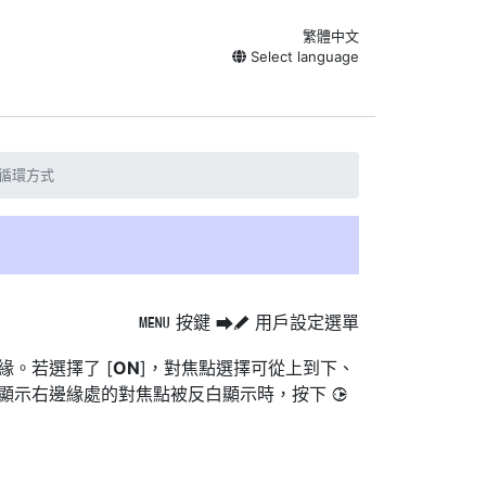
繁體中文
Select language
點循環方式
按鍵
用戶設定選單
G
U
A
緣。若選擇了 [
ON
]，對焦點選擇可從上到下、
如顯示右邊緣處的對焦點被反白顯示時，按下
2