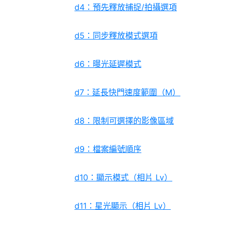
d4：預先釋放捕捉/拍攝選項
d5：同步釋放模式選項
d6：曝光延遲模式
d7：延長快門速度範圍（M）
d8：限制可選擇的影像區域
d9：檔案編號順序
d10：顯示模式（相片 Lv）
d11：星光顯示（相片 Lv）