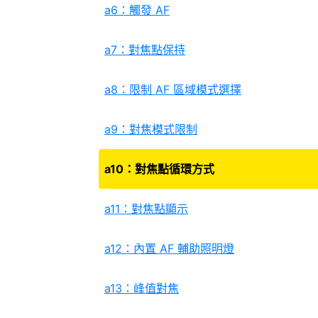
a6：觸發 AF
a7：對焦點保持
a8：限制 AF 區域模式選擇
a9：對焦模式限制
a10：對焦點循環方式
a11：對焦點顯示
a12：內置 AF 輔助照明燈
a13：峰值對焦