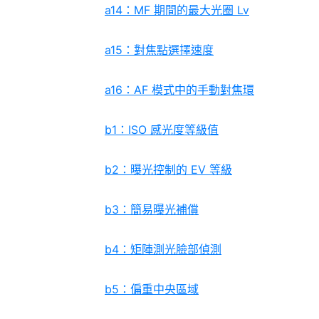
a14：MF 期間的最大光圈 Lv
a15：對焦點選擇速度
a16：AF 模式中的手動對焦環
b1：ISO 感光度等級值
b2：曝光控制的 EV 等級
b3：簡易曝光補償
b4：矩陣測光臉部偵測
b5：偏重中央區域