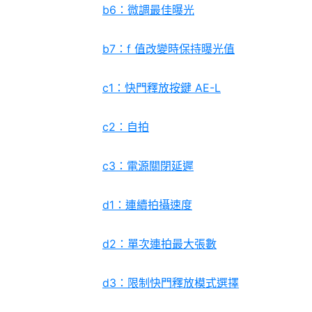
b6：微調最佳曝光
b7：f 值改變時保持曝光值
c1：快門釋放按鍵 AE-L
c2：自拍
c3：電源關閉延遲
d1：連續拍攝速度
d2：單次連拍最大張數
d3：限制快門釋放模式選擇