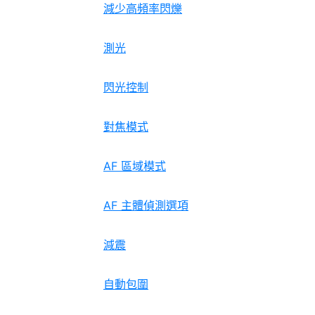
減少高頻率閃爍
測光
閃光控制
對焦模式
AF 區域模式
AF 主體偵測選項
減震
自動包圍