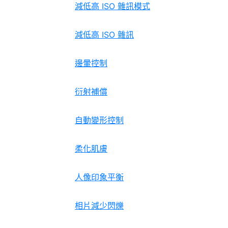
減低高 ISO 雜訊模式
減低高 ISO 雜訊
邊暈控制
衍射補償
自動變形控制
柔化肌膚
人像印象平衡
相片減少閃爍