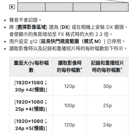
聲音不會記錄。
將 [
選擇影像區域
] 選為 [
DX
] 或在相機上安裝 DX 鏡頭，
會使顯示的焦距增加至 FX 格式時的大約 2.3 倍。
用戶設定 g12 [
延長快門速度範圍（模式 M）
] 已停用。
讀取影像時以及記錄和重播短片時的每秒幅數如下所示。
畫面大小/每秒幅
讀取影像時
記錄和重播短片
*
*
數
的每秒幅數
時的每秒幅數
[
1920×1080；
120p
30p
30p ×4(慢速)
]
[
1920×1080；
100p
25p
25p ×4(慢速)
]
[
1920×1080；
120p
24p
24p ×5(慢速)
]