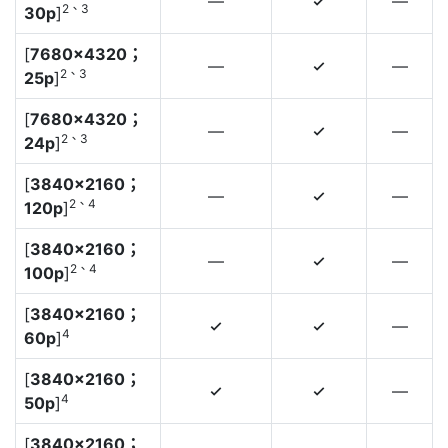
—
—
4
2、3
30p
]
[
7680×4320；
—
—
4
2、3
25p
]
[
7680×4320；
—
—
4
2、3
24p
]
[
3840×2160；
—
—
4
2、4
120p
]
[
3840×2160；
—
—
4
2、4
100p
]
[
3840×2160；
—
4
4
4
60p
]
[
3840×2160；
—
4
4
4
50p
]
[
3840×2160；