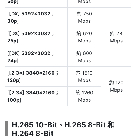
50p
]
Mbps
[
[DX] 5392×3032；
約 750
30p
]
Mbps
[
[DX] 5392×3032；
約 620
約 28
25p
]
Mbps
Mbps
[
[DX] 5392×3032；
約 600
24p
]
Mbps
[
[2.3×] 3840×2160；
約 1510
120p
]
Mbps
約 120
Mbps
[
[2.3×] 3840×2160；
約 1260
100p
]
Mbps
H.265 10-Bit、H.265 8-Bit 和
H.264 8-Bit