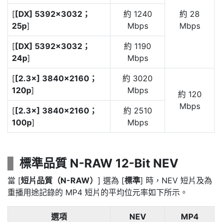
[
[DX] 5392×3032；
約 1240
約 28
25p
]
Mbps
Mbps
[
[DX] 5392×3032；
約 1190
24p
]
Mbps
[
[2.3×] 3840×2160；
約 3020
120p
]
Mbps
約 120
Mbps
[
[2.3×] 3840×2160；
約 2510
100p
]
Mbps
標準品質 N-RAW 12-Bit NEV
當 [
短片品質（N-RAW）
] 選為 [
標準
] 時，NEV 短片及為
重播用途記錄的 MP4 短片的平均位元率如下所示。
選項
NEV
MP4