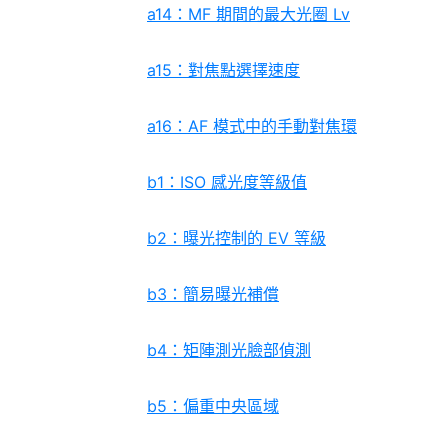
a14：MF 期間的最大光圈 Lv
a15：對焦點選擇速度
a16：AF 模式中的手動對焦環
b1：ISO 感光度等級值
b2：曝光控制的 EV 等級
b3：簡易曝光補償
b4：矩陣測光臉部偵測
b5：偏重中央區域