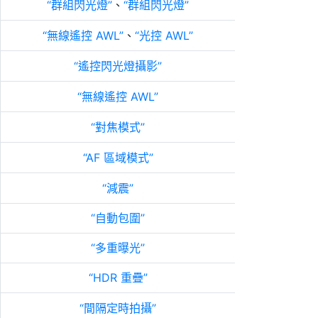
群組閃光燈
、
群組閃光燈
無線遙控 AWL
、
光控 AWL
遙控閃光燈攝影
無線遙控 AWL
對焦模式
AF 區域模式
減震
自動包圍
多重曝光
HDR 重疊
間隔定時拍攝