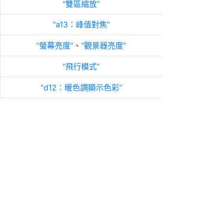
雙區縮放
a13：峰值對焦
螢幕亮度
、
觀景器亮度
飛行模式
d12：暖色調顯示色彩