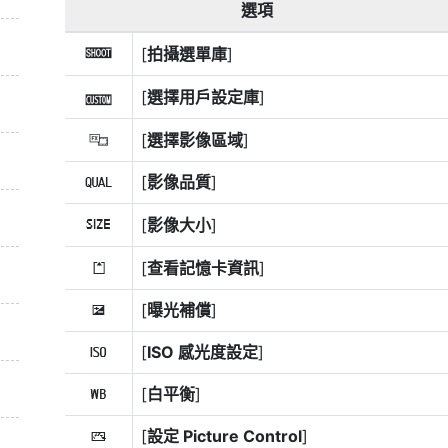
選項
[
拍攝選單庫
]
n
[
選擇用戶設定庫
]
j
[
選擇影像區域
]
J
[
影像品質
]
8
[
影像大小
]
o
[
查看記憶卡資訊
]
N
[
曝光補償
]
E
[
ISO 感光度設定
]
9
[
白平衡
]
m
[
設定 Picture Control
]
h