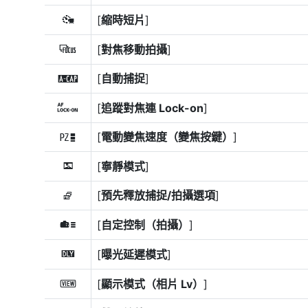
[
縮時短片
]
8
[
對焦移動拍攝
]
9
[
自動捕捉
]
X
[
追蹤對焦連 Lock-on
]
F
[
電動變焦速度（變焦按鍵）
]
v
[
寧靜模式
]
L
[
預先釋放捕捉/拍攝選項
]
j
[
自定控制（拍攝）
]
w
[
曝光延遲模式
]
z
[
顯示模式（相片 Lv）
]
m