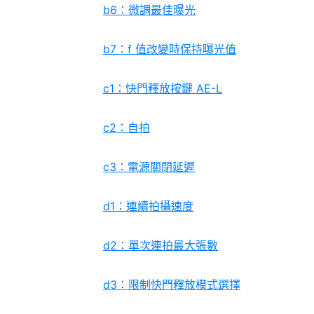
b6：微調最佳曝光
b7：f 值改變時保持曝光值
c1：快門釋放按鍵 AE-L
c2：自拍
c3：電源關閉延遲
d1：連續拍攝速度
d2：單次連拍最大張數
d3：限制快門釋放模式選擇