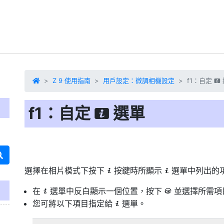
Z 9 使用指南
用戶設定：微調相機設定
f1：自定
i
f1：自定
選單
i
選擇在相片模式下按下
按鍵時所顯示
選單
中列出的
i
i
在
選單中反白顯示一個位置，按下
並選擇所需項
i
J
您可將以下項目指定給
選單。
i