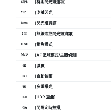
[
群組閃光燈選項
]
m
[
測試閃光
]
r
[
閃光燈資訊
]
s
[
無線遙控閃光燈資訊
]
t
[
對焦模式
]
s
[
AF 區域模式/主體偵測
]
7
[
減震
]
u
[
自動包圍
]
t
[
多重曝光
]
$
[
HDR 重疊
]
2
[
間隔定時拍攝
]
7