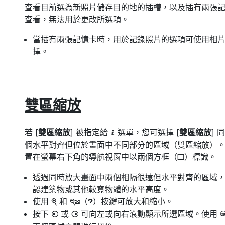
查看目前選為新照片儲存目的地的插槽，以及插有兩張
查看，無法用於更改所選項。
當插有兩張記憶卡時，用於記錄照片的選項可使用相片
擇。
雙區縮放
若 [
雙區縮放
] 被指定給
選單，您可選擇 [
雙區縮放
] 
i
個水平對齊但位於畫面中不同部分的區域（雙區縮放）
置在螢幕右下角的導航視窗中以兩個方框（
）標識。
r
透過同時放大畫面中兩個相隔很遠但水平對齊的區域
認建築物或其他較寬物體的水平高度。
使用
和
（
）按鍵可放大和縮小。
X
W
Q
按下
或
可向左或向右滾動顯示所選區域。使用
4
2