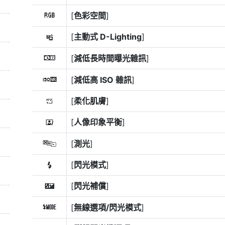
[
色彩空間
]
p
[
主動式 D-Lighting
]
y
[
減低長時間曝光雜訊
]
q
[
減低高 ISO 雜訊
]
r
[
柔化肌膚
]
h
[
人像印象平衡
]
i
[
測光
]
w
[
閃光模式
]
c
[
閃光補償
]
Y
[
無線選項/閃光模式
]
q