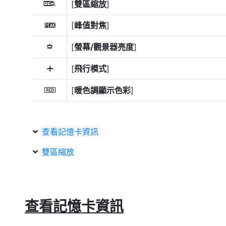
[
雙區縮放
]
z
[
峰值對焦
]
W
[
螢幕/觀景器亮度
]
3
[
飛行模式
]
u
[
暖色調顯示色彩
]
v
查看記憶卡資訊
雙區縮放
查看記憶卡資訊