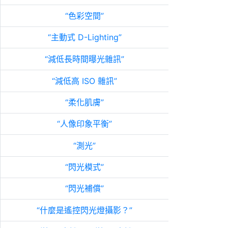
色彩空間
主動式 D-Lighting
減低長時間曝光雜訊
減低高 ISO 雜訊
柔化肌膚
人像印象平衡
測光
閃光模式
閃光補償
什麼是遙控閃光燈攝影？