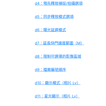
d4：預先釋放捕捉/拍攝選項
d5：同步釋放模式選項
d6：曝光延遲模式
d7：延長快門速度範圍（M）
d8：限制可選擇的影像區域
d9：檔案編號順序
d10：顯示模式（相片 Lv）
d11：星光顯示（相片 Lv）