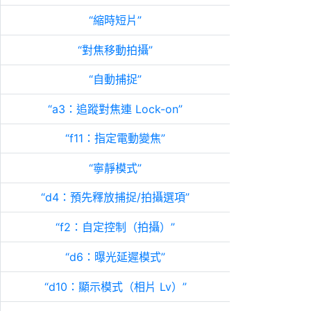
縮時短片
對焦移動拍攝
自動捕捉
a3：追蹤對焦連 Lock-on
f11：
指定電動變焦
寧靜模式
d4：預先釋放捕捉/拍攝選項
f2：自定控制（拍攝）
d6：曝光延遲模式
d10：顯示模式（相片 Lv）