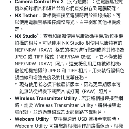
Camera Control Pro 2
（另行選購）：從電腦遙控相
機以記錄相片和短片並將它們直接儲存到電腦硬碟。
NX Tether
：當相機連接至電腦時用於連線攝影。可
以使用電腦螢幕遙控調整曝光、白平衡和其他相機設
定。
*
NX Studio
：查看和編輯使用尼康數碼相機/數位相機
拍攝的相片。可以使用 NX Studio 對使用尼康特有的
NEF/NRW（RAW）格式的檔案進行微調或將其轉換為
JPEG 或 TIFF 格式（NEF/RAW 處理）。它不僅支援
NEF/NRW（RAW）照片，還支援使用尼康數碼相機/
數位相機拍攝的 JPEG 和 TIFF 相片，用來執行編輯色
調曲線和增強亮度及對比度等任務。
現有使用者必須下載最新版本，因為更早期版本可
能無法從相機下載照片或打開（RAW）照片。
Wireless Transmitter Utility
：若要將相機連接至網
路，需要 Wireless Transmitter Utility。將相機與電
腦配對，並透過無線或乙太網網路下載照片。
Webcam Utility
：當相機透過 USB 連接至電腦時，
Webcam Utility 可讓您將相機用作網路攝像頭。相機