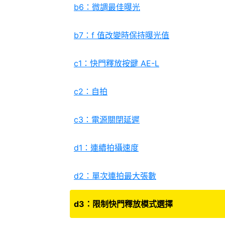
b6：微調最佳曝光
b7：f 值改變時保持曝光值
c1：快門釋放按鍵 AE-L
c2：自拍
c3：電源關閉延遲
d1：連續拍攝速度
d2：單次連拍最大張數
d3：限制快門釋放模式選擇