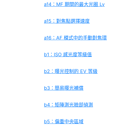
a14：MF 期間的最大光圈 Lv
a15：對焦點選擇速度
a16：AF 模式中的手動對焦環
b1：ISO 感光度等級值
b2：曝光控制的 EV 等級
b3：簡易曝光補償
b4：矩陣測光臉部偵測
b5：偏重中央區域