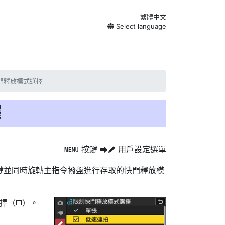
繁體中文
Select language
門釋放模式選擇
擇
按鍵
用戶設定選單
G
U
A
鍵並同時旋轉主指令撥盤進行存取的
快門釋放模
擇（
）。
U