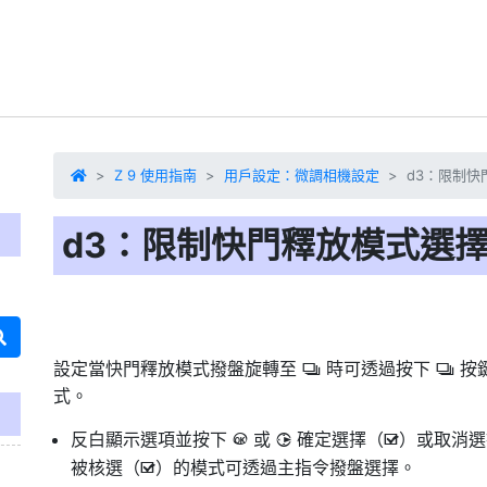
Z 9 使用指南
用戶設定：微調相機設定
d3：限制快
d3：限制快門釋放模式選
設定當快門釋放模式撥盤旋轉至
時可透過按下
按
c
c
式
。
反白顯示選項並按下
或
確定選擇（
）或取消選
J
2
M
被核選（
）的模式可透過主指令撥盤選擇。
M