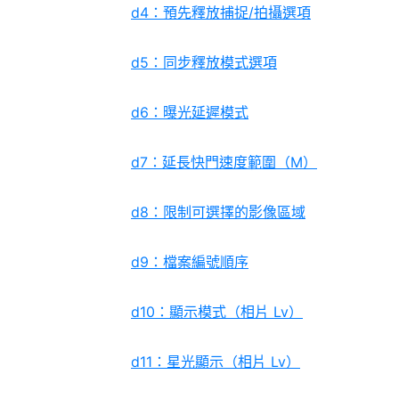
d4：預先釋放捕捉/拍攝選項
d5：同步釋放模式選項
d6：曝光延遲模式
d7：延長快門速度範圍（M）
d8：限制可選擇的影像區域
d9：檔案編號順序
d10：顯示模式（相片 Lv）
d11：星光顯示（相片 Lv）