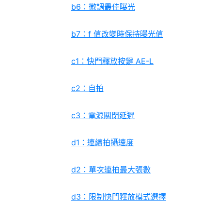
b6：微調最佳曝光
b7：f 值改變時保持曝光值
c1：快門釋放按鍵 AE-L
c2：自拍
c3：電源關閉延遲
d1：連續拍攝速度
d2：單次連拍最大張數
d3：限制快門釋放模式選擇