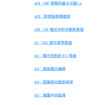
a14：MF 期間的最大光圈 Lv
a15：對焦點選擇速度
a16：AF 模式中的手動對焦環
b1：ISO 感光度等級值
b2：曝光控制的 EV 等級
b3：簡易曝光補償
b4：矩陣測光臉部偵測
b5：偏重中央區域