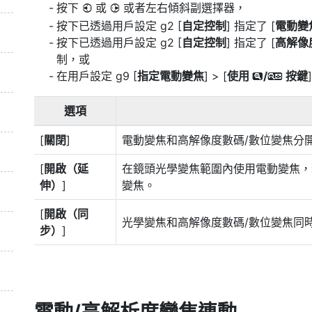
按下
或
或者左右傾斜副選擇器，
4
2
按下已透過用戶設定 g2 [
自定控制
] 指定了 [
電動變焦
按下已透過用戶設定 g2 [
自定控制
] 指定了 [
高解像
制，或
在用戶設定 g9 [
指定電動變焦
] > [
使用
/
按鍵
x
w
選項
[
關閉
]
電動變焦和高解像度數碼/數位變焦分
[
開啟（延
在鏡頭光學變焦範圍內使用電動變焦，
伸）
]
變焦。
[
開啟（同
光學變焦和高解像度數碼/數位變焦同
步）
]