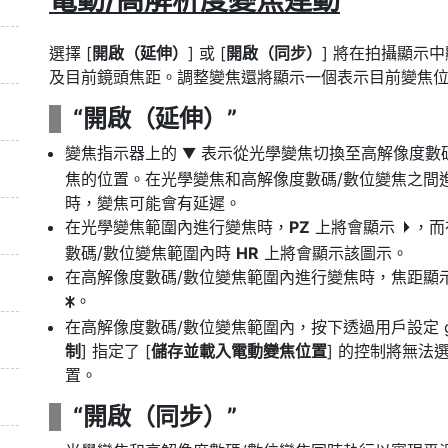
電動/高解析度變焦連動
選擇 [
開啟（延伸）
] 或 [
開啟（同步）
] 將在拍攝顯示
及目前鏡頭焦距。調整變焦還將顯示一個表示目前變焦
“開啟（延伸）”
變焦指示器上的
表示從光學變焦切換至高解像度數碼
G
焦的位置。在光學變焦和高解像度數碼/數位變焦之間
時，變焦可能會有延遲。
在光學變焦範圍內進行變焦時，
PZ
上將會顯示
，而
f
數碼/數位變焦範圍內時
HR
上將會顯示該圖示。
在高解像度數碼/數位變焦範圍內進行變焦時，焦距顯
。
U
在高解像度數碼/數位變焦範圍內，按下透過用戶設定 g2
制
] 指定了 [
儲存並載入電動變焦位置
] 的控制將無法
置。
“開啟（同步）”