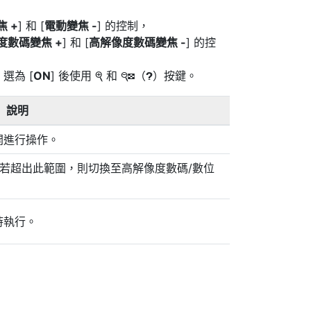
 +
] 和 [
電動變焦 -
] 的控制，
度數碼變焦 +
] 和 [
高解像度數碼變焦 -
] 的控
] 選為 [
ON
] 後使用
和
（
）按鍵。
X
W
Q
說明
開進行操作。
若超出此範圍，則切換至高解像度數碼/數位
時執行。