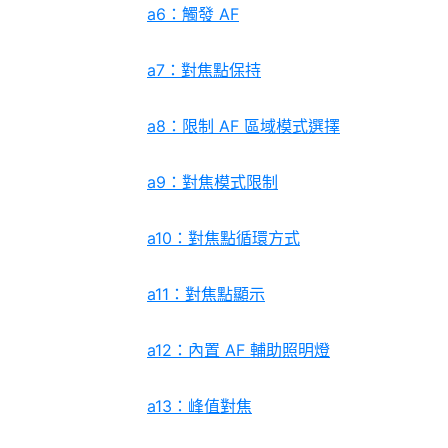
a6：觸發 AF
a7：對焦點保持
a8：限制 AF 區域模式選擇
a9：對焦模式限制
a10：對焦點循環方式
a11：對焦點顯示
a12：內置 AF 輔助照明燈
a13：峰值對焦