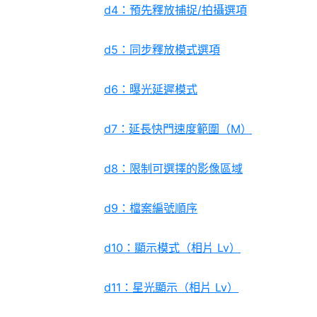
d4：預先釋放捕捉/拍攝選項
d5：同步釋放模式選項
d6：曝光延遲模式
d7：延長快門速度範圍（M）
d8：限制可選擇的影像區域
d9：檔案編號順序
d10：顯示模式（相片 Lv）
d11：星光顯示（相片 Lv）