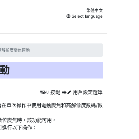
繁體中文
Select language
/高解析度變焦連動
連動
按鍵
用戶設定選單
G
U
A
否在單次操作中使用電動變焦和高解像度數碼/數
數位變焦時，該功能可用。
可進行以下操作：