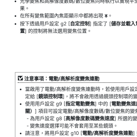
光學變焦和高解像度數碼/數位變焦同時執行以實現平
果。
在所有變焦範圍內焦距顯示中都將出現
。
U
按下透過用戶設定 g2 [
自定控制
] 指定了 [
儲存並載入
置
] 的控制將無法選用變焦位置。
注意事項：電動/高解析度變焦連動
當啟用了電動/高解析度變焦連動時，若使用用戶設定 
定給 [
鏡頭控制環
]，將不會啟用透過鏡頭控制環的
使用用戶設定 g9 [
指定電動變焦
] 中的 [
電動變焦速
關）
] 項目可設定電動/高解像度數碼/數位變焦的變
為用戶設定 g8 [
高解像度數碼變焦速度
] 所選的
變焦速度選擇可能不會套用至某些鏡頭。
請注意，將用戶設定 g10 [
電動/高解析度變焦連動
]