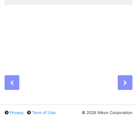
Previous
Ne
Privacy
Term of Use
©
2026 Nikon Corporation