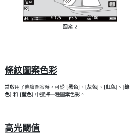
圖案 2
條紋圖案色彩
當啟用了條紋圖案時，可從 [
黑色
]、[
灰色
]、[
紅色
]、[
綠
色
] 和 [
藍色
] 中選擇一種圖案色彩。
高光閾值