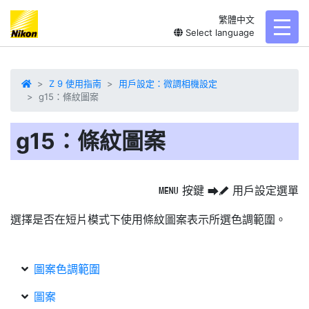
繁體中文
toggl
Select language
Z 9 使用指南
用戶設定：微調相機設定
g15：條紋圖案
g15：條紋圖案
按鍵
用戶設定選單
G
U
A
選擇是否在短片模式下使用
條紋圖案
表示所選色調範圍。
圖案色調範圍
圖案