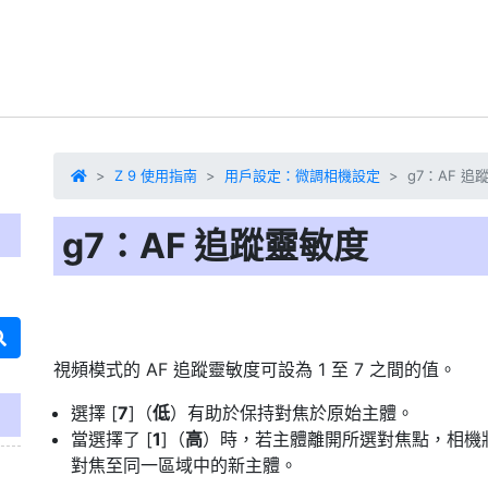
Z 9 使用指南
用戶設定：微調相機設定
g7：AF 追
g7：AF 追蹤靈敏度
視頻模式的
AF 追蹤靈敏度
可設為 1 至 7 之間的值。
選擇 [
7
]（
低
）有助於保持對焦於原始主體。
當選擇了 [
1
]（
高
）時，若主體離開所選對焦點，相機
對焦至同一區域中的新主體。