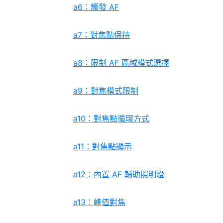
a6：觸發 AF
a7：對焦點保持
a8：限制 AF 區域模式選擇
a9：對焦模式限制
a10：對焦點循環方式
a11：對焦點顯示
a12：內置 AF 輔助照明燈
a13：峰值對焦