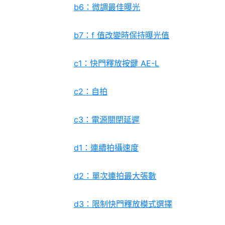
b6：微調最佳曝光
b7：f 值改變時保持曝光值
c1：快門釋放按鍵 AE-L
c2：自拍
c3：電源關閉延遲
d1：連續拍攝速度
d2：單次連拍最大張數
d3：限制快門釋放模式選擇