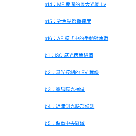
a14：MF 期間的最大光圈 Lv
a15：對焦點選擇速度
a16：AF 模式中的手動對焦環
b1：ISO 感光度等級值
b2：曝光控制的 EV 等級
b3：簡易曝光補償
b4：矩陣測光臉部偵測
b5：偏重中央區域