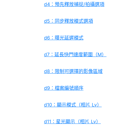
d4：預先釋放捕捉/拍攝選項
d5：同步釋放模式選項
d6：曝光延遲模式
d7：延長快門速度範圍（M）
d8：限制可選擇的影像區域
d9：檔案編號順序
d10：顯示模式（相片 Lv）
d11：星光顯示（相片 Lv）