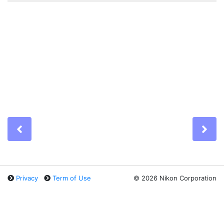
Previous
Ne
Privacy
Term of Use
©
2026 Nikon Corporation