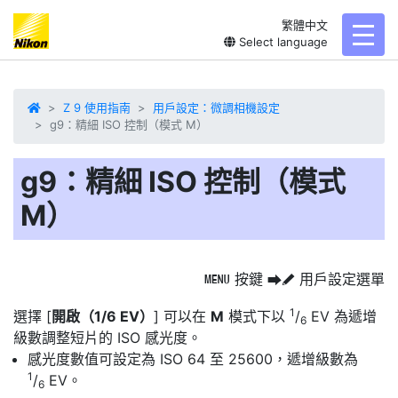
繁體中文
toggl
Select language
Z 9 使用指南
用戶設定：微調相機設定
g9：精細 ISO 控制（模式 M）
g9：精細 ISO 控制（模式
M）
按鍵
用戶設定選單
G
U
A
1
選擇 [
開啟（1/6 EV）
] 可以在
M
模式下以
/
EV 為遞增
6
級數調整
短片的 ISO 感光度
。
感光度數值可設定為 ISO 64 至 25600，遞增級數為
1
/
EV。
6