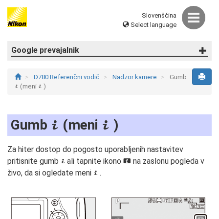
Slovenščina
Select language
Google prevajalnik
D780 Referenčni vodič
Nadzor kamere
Gumb
(meni
)
i
i
Gumb
(meni
)
i
i
Za hiter dostop do pogosto uporabljenih nastavitev
pritisnite gumb
ali tapnite ikono
na zaslonu pogleda v
i
i
živo, da si ogledate meni
.
i