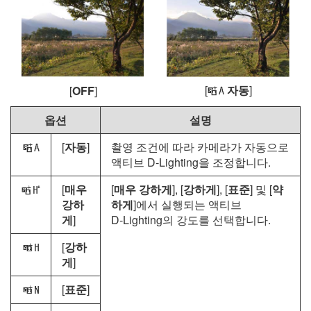
[
자동
]
[
OFF
]
Y
옵션
설명
[
자동
]
촬영 조건에 따라 카메라가 자동으로
Y
액티브 D‑Lighting을 조정합니다.
[
매우
[
매우 강하게
], [
강하게
], [
표준
] 및 [
약
Z
강하
하게
]에서 실행되는 액티브
게
]
D‑Lighting의 강도를 선택합니다.
[
강하
P
게
]
[
표준
]
Q