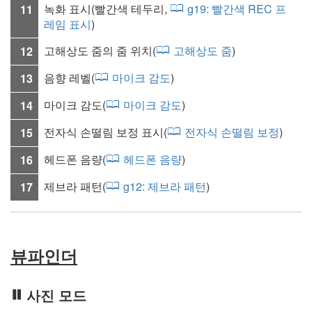
녹화 표시(빨간색 테두리,
g19:
빨간색 REC 프
11
레임 표시
)
고해상도 줌의 줌 위치(
고해상도 줌
)
12
음향 레벨(
마이크 감도
)
13
마이크 감도
(
마이크 감도
)
14
전자식 손떨림 보정 표시(
전자식 손떨림 보정
)
15
헤드폰 음량
(
헤드폰 음량
)
16
제브라 패턴
(
g12:
제브라 패턴
)
17
뷰파인더
사진 모드