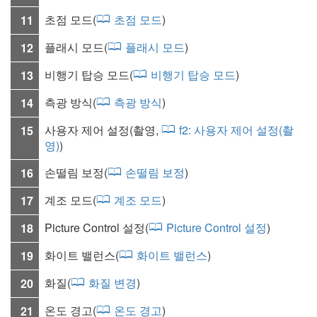
초점 모드
(
초점 모드
)
11
플래시 모드
(
플래시 모드
)
12
비행기 탑승 모드
(
비행기 탑승 모드
)
13
측광 방식
(
측광 방식
)
14
사용자 제어 설정
(촬영,
f2:
사용자 제어 설정(촬
15
영)
)
손떨림 보정
(
손떨림 보정
)
16
계조 모드
(
계조 모드
)
17
Picture Control 설정
(
Picture Control 설정
)
18
화이트 밸런스
(
화이트 밸런스
)
19
화질
(
화질 변경
)
20
온도 경고(
온도 경고
)
21