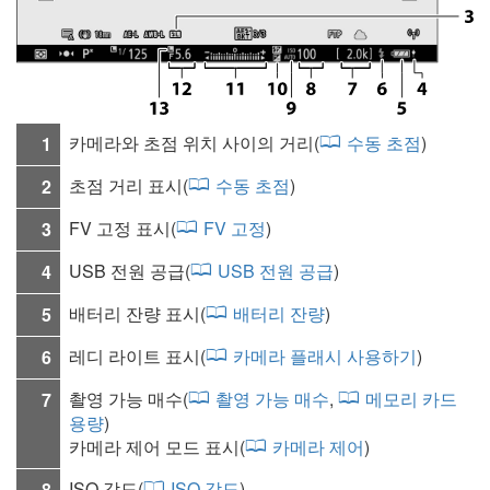
카메라와 초점 위치 사이의 거리(
수동 초점
)
1
초점 거리 표시(
수동 초점
)
2
FV 고정 표시(
FV 고정
)
3
USB 전원 공급
(
USB 전원 공급
)
4
배터리 잔량 표시(
배터리 잔량
)
5
레디 라이트 표시(
카메라 플래시 사용하기
)
6
촬영 가능 매수(
촬영 가능 매수
,
메모리 카드
7
용량
)
카메라 제어 모드 표시(
카메라 제어
)
ISO 감도
(
ISO 감도
)
8