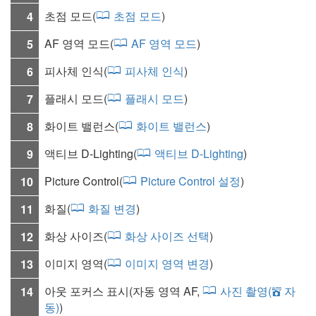
초점 모드
(
초점 모드
)
4
AF 영역 모드
(
AF 영역 모드
)
5
피사체 인식
(
피사체 인식
)
6
플래시 모드
(
플래시 모드
)
7
화이트 밸런스
(
화이트 밸런스
)
8
액티브 D-Lighting
(
액티브 D-Lighting
)
9
Picture Control(
Picture Control 설정
)
10
화질
(
화질 변경
)
11
화상 사이즈
(
화상 사이즈 선택
)
12
이미지 영역
(
이미지 영역 변경
)
13
아웃 포커스 표시(자동 영역 AF,
사진 촬영(
자
14
b
동)
)