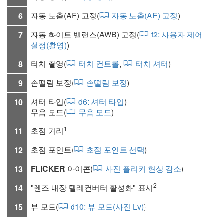
자동 노출(AE) 고정(
자동 노출(AE) 고정
)
6
자동 화이트 밸런스(AWB) 고정(
f2:
사용자 제어
7
설정(촬영)
)
터치 촬영(
터치 컨트롤
,
터치 셔터
)
8
손떨림 보정
(
손떨림 보정
)
9
셔터 타입
(
d6:
셔터 타입
)
10
무음 모드
(
무음 모드
)
1
초점 거리
11
초점 포인트
(
초점 포인트 선택
)
12
FLICKER
아이콘(
사진 플리커 현상 감소
)
13
2
"렌즈 내장 텔레컨버터 활성화" 표시
14
뷰 모드(
d10:
뷰 모드(사진 Lv)
)
15