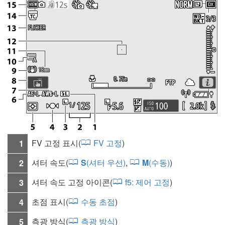
FV 고정 표시(
FV 고정
)
1
셔터 속도
(
S
(셔터 우선)
,
M
(수동)
)
2
셔터 속도 고정 아이콘(
f5:
제어 고정
)
3
초점 표시(
수동 초점
)
4
측광 방식
(
측광 방식
)
5