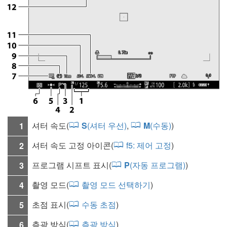
셔터 속도
(
S
(셔터 우선)
,
M
(수동)
)
1
셔터 속도 고정 아이콘(
f5:
제어 고정
)
2
프로그램 시프트 표시(
P
(자동 프로그램)
)
3
촬영 모드
(
촬영 모드 선택하기
)
4
초점 표시(
수동 초점
)
5
측광 방식
(
측광 방식
)
6