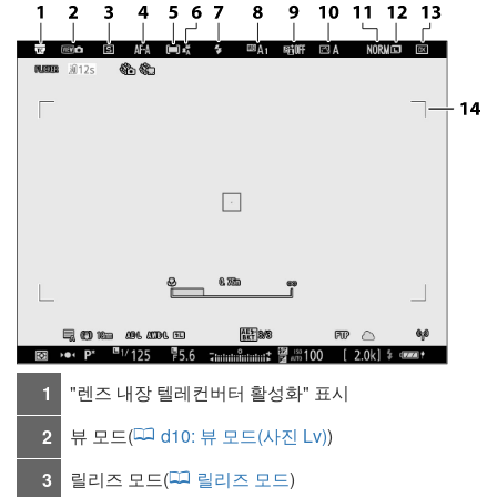
"렌즈 내장 텔레컨버터 활성화" 표시
1
뷰 모드(
d10:
뷰 모드(사진 Lv)
)
2
릴리즈 모드
(
릴리즈 모드
)
3