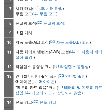
셔터 타입
(
d6:
셔터 타입
)
7
무음 모드
(
무음 모드
)
손떨림 보정
(
손떨림 보정
)
8
초점 거리
9
자동 노출(AE) 고정(
자동 노출(AE) 고정
)
10
자동 화이트 밸런스(AWB) 고정(
f2:
사용자 제어
11
설정(촬영)
)
타임랩스 동영상 표시(
타임랩스 동영상
)
12
인터벌 타이머 촬영 표시(
인터벌 촬영
)
13
아이콘(
아이콘
)
1
1
"메모리 카드 없음" 표시(
배터리 및 메모리 카드
삽입
,
메모리 카드가 삽입되지 않음
)
온도 경고(
온도 경고
)
14