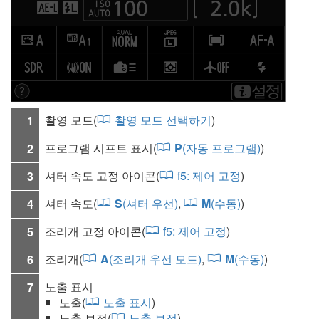
촬영 모드
(
촬영 모드 선택하기
)
1
프로그램 시프트 표시(
P
(자동 프로그램)
)
2
셔터 속도 고정 아이콘(
f5:
제어 고정
)
3
셔터 속도
(
S
(셔터 우선)
,
M
(수동)
)
4
조리개 고정 아이콘(
f5:
제어 고정
)
5
조리개(
A
(조리개 우선 모드)
,
M
(수동)
)
6
노출 표시
7
노출(
노출 표시
)
노출 보정
(
노출 보정
)