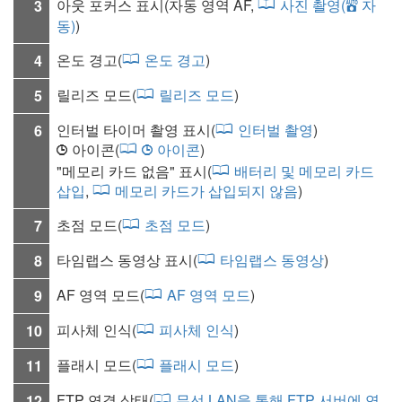
아웃 포커스 표시(자동 영역 AF,
사진 촬영(
자
3
b
동)
)
온도 경고(
온도 경고
)
4
릴리즈 모드
(
릴리즈 모드
)
5
인터벌 타이머 촬영 표시(
인터벌 촬영
)
6
아이콘(
아이콘
)
1
1
"메모리 카드 없음" 표시(
배터리 및 메모리 카드
삽입
,
메모리 카드가 삽입되지 않음
)
초점 모드
(
초점 모드
)
7
타임랩스 동영상 표시(
타임랩스 동영상
)
8
AF 영역 모드
(
AF 영역 모드
)
9
피사체 인식
(
피사체 인식
)
10
플래시 모드
(
플래시 모드
)
11
FTP 연결 상태(
무선 LAN을 통해 FTP 서버에 연
12