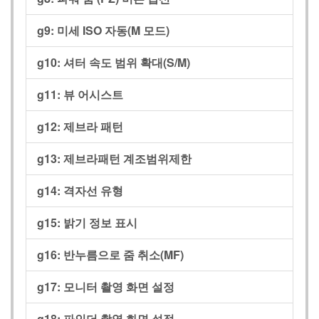
g9:
미세 ISO 자동(M 모드)
g10:
셔터 속도 범위 확대(S/M)
g11:
뷰 어시스트
g12:
제브라 패턴
g13:
제브라패턴 계조범위제한
g14:
격자선 유형
g15:
밝기 정보 표시
g16:
반누름으로 줌 취소(MF)
g17:
모니터 촬영 화면 설정
g18:
파인더 촬영 화면 설정