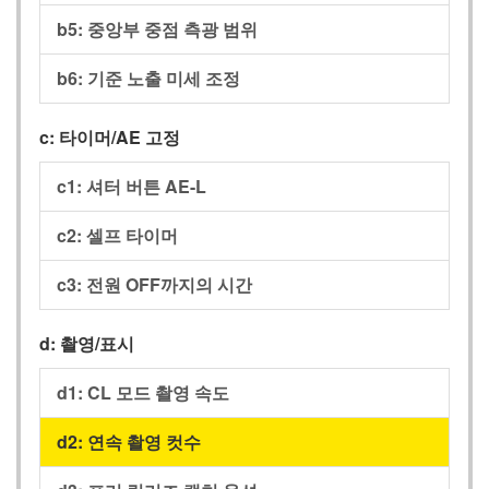
b5:
중앙부 중점 측광 범위
b6:
기준 노출 미세 조정
c:
타이머/AE 고정
c1:
셔터 버튼 AE-L
c2:
셀프 타이머
c3:
전원 OFF까지의 시간
d:
촬영/표시
d1:
CL 모드 촬영 속도
d2:
연속 촬영 컷수