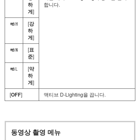
하
합니다.
게
]
[
강
P
하
게
]
[
표
Q
준
]
[
약
R
하
게
]
[
OFF
]
액티브 D‑Lighting을 끕니다.
동영상 촬영 메뉴