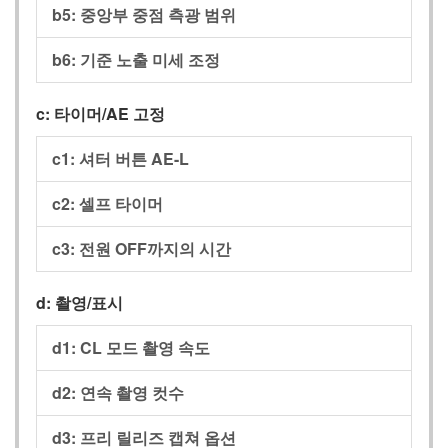
b5:
중앙부 중점 측광 범위
b6:
기준 노출 미세 조정
c:
타이머/AE 고정
c1:
셔터 버튼 AE-L
c2:
셀프 타이머
c3:
전원 OFF까지의 시간
d:
촬영/표시
d1:
CL 모드 촬영 속도
d2:
연속 촬영 컷수
d3:
프리 릴리즈 캡쳐 옵션