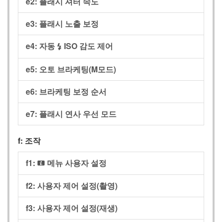
e2:
플래시 셔터 속도
e3:
플래시 노출 보정
e4:
자동
ISO 감도 제어
c
e5:
오토 브라케팅(M모드)
e6:
브라케팅 보정 순서
e7:
플래시 연사 우선 모드
f:
조작
f1:
메뉴 사용자 설정
i
f2:
사용자 제어 설정(촬영)
f3:
사용자 제어 설정(재생)