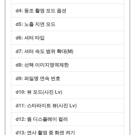
d4:
동조 촬영 모드 옵션
d5:
노출 지연 모드
d6:
셔터 타입
d7:
셔터 속도 범위 확대(M)
d8:
선택 이미지영역제한
d9:
파일명 연속 번호
d10:
뷰 모드(사진 Lv)
d11:
스타라이트 뷰(사진 Lv)
d12:
웜 디스플레이 컬러
d13:
연사 촬영 중 화면 켜기