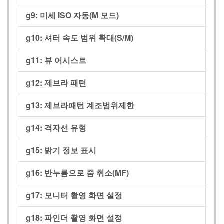
g9:
미세 ISO 자동(M 모드)
g10:
셔터 속도 범위 확대(S/M)
g11:
뷰 어시스트
g12:
제브라 패턴
g13:
제브라패턴 계조범위제한
g14:
격자선 유형
g15:
밝기 정보 표시
g16:
반누름으로 줌 취소(MF)
g17:
모니터 촬영 화면 설정
g18:
파인더 촬영 화면 설정