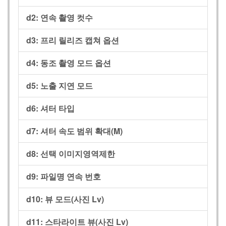
d2:
연속 촬영 컷수
d3:
프리 릴리즈 캡쳐 옵션
d4:
동조 촬영 모드 옵션
d5:
노출 지연 모드
d6:
셔터 타입
d7:
셔터 속도 범위 확대(M)
d8:
선택 이미지영역제한
d9:
파일명 연속 번호
d10:
뷰 모드(사진 Lv)
d11:
스타라이트 뷰(사진 Lv)