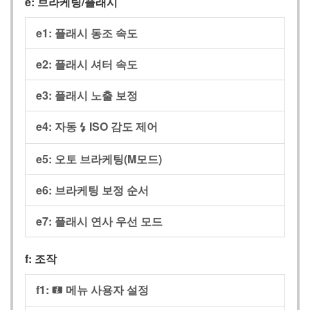
e:
브라케팅/플래시
e1:
플래시 동조 속도
e2:
플래시 셔터 속도
e3:
플래시 노출 보정
e4:
자동
ISO 감도 제어
c
e5:
오토 브라케팅(M모드)
e6:
브라케팅 보정 순서
e7:
플래시 연사 우선 모드
f:
조작
f1:
메뉴 사용자 설정
i