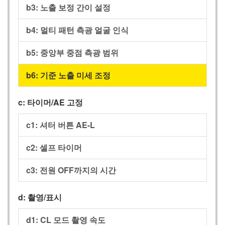
b3:
노출 보정 간이 설정
b4:
멀티 패턴 측광 얼굴 인식
b5:
중앙부 중점 측광 범위
b6:
기준 노출 미세 조정
c:
타이머/AE 고정
c1:
셔터 버튼 AE-L
c2:
셀프 타이머
c3:
전원 OFF까지의 시간
d:
촬영/표시
d1:
CL 모드 촬영 속도