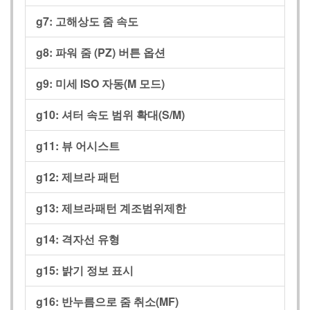
g7:
고해상도 줌 속도
g8:
파워 줌 (PZ) 버튼 옵션
g9:
미세 ISO 자동(M 모드)
g10:
셔터 속도 범위 확대(S/M)
g11:
뷰 어시스트
g12:
제브라 패턴
g13:
제브라패턴 계조범위제한
g14:
격자선 유형
g15:
밝기 정보 표시
g16:
반누름으로 줌 취소(MF)