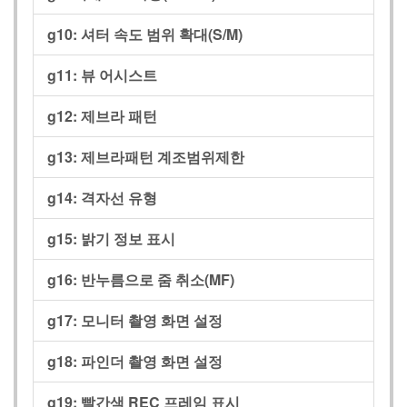
g10:
셔터 속도 범위 확대(S/M)
g11:
뷰 어시스트
g12:
제브라 패턴
g13:
제브라패턴 계조범위제한
g14:
격자선 유형
g15:
밝기 정보 표시
g16:
반누름으로 줌 취소(MF)
g17:
모니터 촬영 화면 설정
g18:
파인더 촬영 화면 설정
g19:
빨간색 REC 프레임 표시