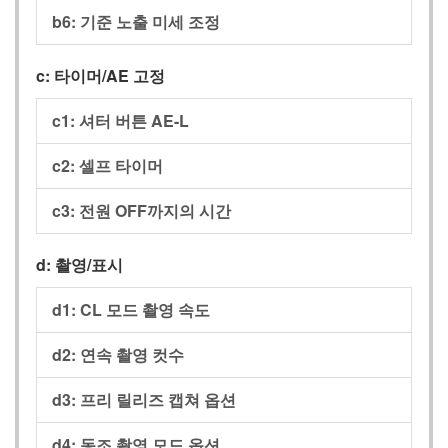
b6:
기준 노출 미세 조정
c:
타이머/AE 고정
c1:
셔터 버튼 AE-L
c2:
셀프 타이머
c3:
전원 OFF까지의 시간
d:
촬영/표시
d1:
CL 모드 촬영 속도
d2:
연속 촬영 컷수
d3:
프리 릴리즈 캡쳐 옵션
d4:
동조 촬영 모드 옵션