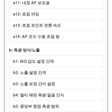
a11:
내장 AF 보조광
a12:
초점 피킹
a13:
초점 포인트 전환 속도
a14:
AF 모드 수동 초점 링
b:
측광 방식/노출
b1:
ISO 감도 설정 간격
b2:
노출 설정 간격
b3:
노출 보정 간이 설정
b4:
멀티 패턴 측광 얼굴 인식
b5:
중앙부 중점 측광 범위