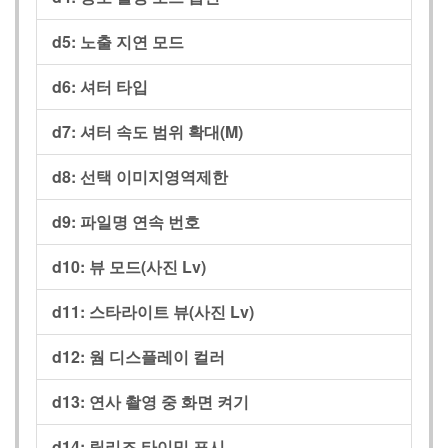
d5:
노출 지연 모드
d6:
셔터 타입
d7:
셔터 속도 범위 확대(M)
d8:
선택 이미지영역제한
d9:
파일명 연속 번호
d10:
뷰 모드(사진 Lv)
d11:
스타라이트 뷰(사진 Lv)
d12:
웜 디스플레이 컬러
d13:
연사 촬영 중 화면 켜기
d14:
릴리즈 타이밍 표시