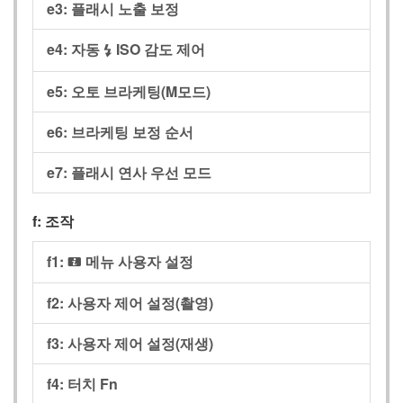
e3:
플래시 노출 보정
e4:
자동
ISO 감도 제어
c
e5:
오토 브라케팅(M모드)
e6:
브라케팅 보정 순서
e7:
플래시 연사 우선 모드
f:
조작
f1:
메뉴 사용자 설정
i
f2:
사용자 제어 설정(촬영)
f3:
사용자 제어 설정(재생)
f4:
터치 Fn