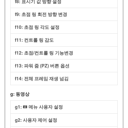
f8:
표시기 값 방향 설정
f9:
초점 링 회전 방향 변경
f10:
초점 링 각도 설정
f11:
컨트롤 링 감도
f12:
초점/컨트롤 링 기능변경
f13:
파워 줌 (PZ) 버튼 옵션
f14:
전체 프레임 재생 넘김
g:
동영상
g1:
메뉴 사용자 설정
i
g2:
사용자 제어 설정