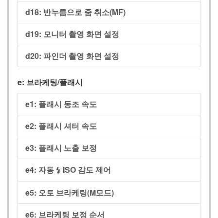
d18:
반누름으로 줌 취소(MF)
d19:
모니터 촬영 화면 설정
d20:
파인더 촬영 화면 설정
e:
브라케팅/플래시
e1:
플래시 동조 속도
e2:
플래시 셔터 속도
e3:
플래시 노출 보정
e4:
자동
ISO 감도 제어
c
e5:
오토 브라케팅(M모드)
e6:
브라케팅 보정 순서