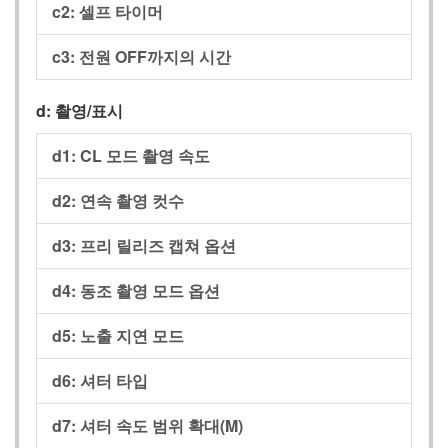
c2:
셀프 타이머
c3:
전원 OFF까지의 시간
d:
촬영/표시
d1:
CL 모드 촬영 속도
d2:
연속 촬영 컷수
d3:
프리 릴리즈 캡쳐 옵션
d4:
동조 촬영 모드 옵션
d5:
노출 지연 모드
d6:
셔터 타입
d7:
셔터 속도 범위 확대(M)