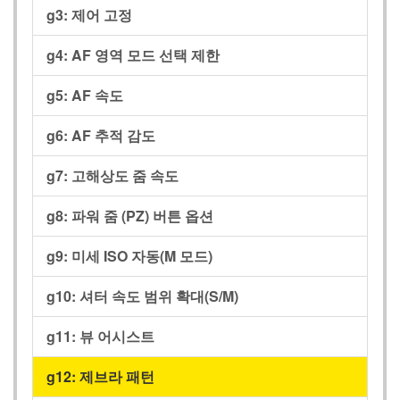
g3:
제어 고정
g4:
AF 영역 모드 선택 제한
g5:
AF 속도
g6:
AF 추적 감도
g7:
고해상도 줌 속도
g8:
파워 줌 (PZ) 버튼 옵션
g9:
미세 ISO 자동(M 모드)
g10:
셔터 속도 범위 확대(S/M)
g11:
뷰 어시스트
g12:
제브라 패턴