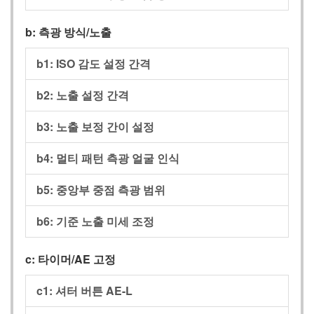
b:
측광 방식/노출
b1:
ISO 감도 설정 간격
b2:
노출 설정 간격
b3:
노출 보정 간이 설정
b4:
멀티 패턴 측광 얼굴 인식
b5:
중앙부 중점 측광 범위
b6:
기준 노출 미세 조정
c:
타이머/AE 고정
c1:
셔터 버튼 AE-L