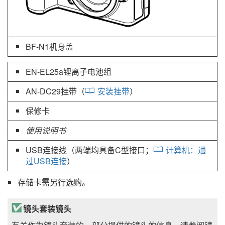
BF-N1
机身盖
EN-EL25a
锂离子电池组
AN-DC29
挂带（
安装挂带
）
保修卡
使用说明书
USB连接线（两端均具备C型接口；
计算机：通
过USB连接
）
存储卡需另行选购。
镜头套装镜头