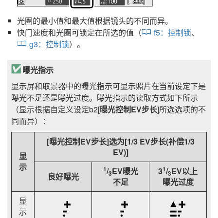
光圈的最小值和最大值根据镜头的不同而异。
快门速度和光圈可锁定在所选的值（
f5：
控制锁
、
g3：
控制锁
）。
曝光指示
显示屏和取景器中的曝光指示可显示照片在当前设定下是
曝光不足还是曝光过度。曝光指示的读取方式如下所示
（显示根据自定义设定b2[
曝光控制EV步长
]所选选项的不
同而异）：
[
曝光控制EV步长
]选为[
1/3 EV步长(补偿1/3
EV)
]
显
示
1
1
/
EV曝光
3
/
EV以上
3
3
良好曝光
不足
曝光过度
显
示