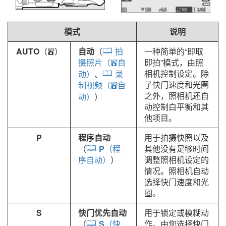
模式
说明
AUTO
（
）
自动
（
拍
一种简单的“即取
b
摄照片（
自
即拍”模式，由照
b
相机控制设定。除
动）
、
录
了快门速度和光圈
制视频（
自
b
之外，照相机还自
动）
）
动控制白平衡和其
他项目。
P
程序自动
用于拍摄快照以及
（
P
（程
其他没有足够时间
序自动）
）
调整照相机设定的
情况。照相机自动
选择快门速度和光
圈。
S
快门优先自动
用于锁定或模糊动
（
S
（快
作。由您选择快门