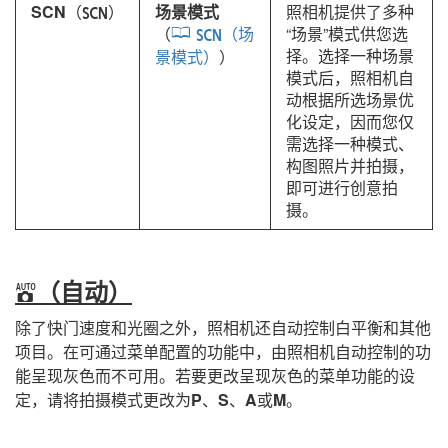
SCN
（
）
场景模式
照相机提供了多种
h
（
（场
“场景”模式供您选
h
择。选择一种场景
景模式）
）
模式后，照相机自
动根据所选场景优
化设定，因而您仅
需选择一种模式、
构图照片并拍摄，
即可进行创意拍
摄。
（自动）
b
除了快门速度和光圈之外，照相机还自动控制白平衡和其他
项目。在可通过菜单配置的功能中，由照相机自动控制的功
能呈现灰色而不可用。若要更改呈现灰色的菜单功能的设
定，请将拍摄模式更改为
P
、
S
、
A
或
M
。