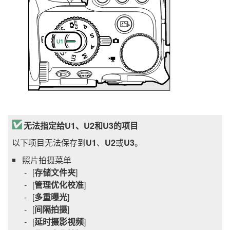
无法指定给U1、U2和U3的项目
以下项目无法保存到
U1
、
U2
或
U3
。
照片拍摄菜单
[
存储文件夹
]
[
管理优化校准
]
[
多重曝光
]
[
间隔拍摄
]
[
延时摄影视频
]