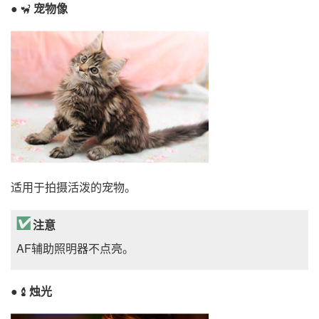
宠物像
f
适用于拍摄活泼的宠物。
注意
AF辅助照明器不点亮。
烛光
g