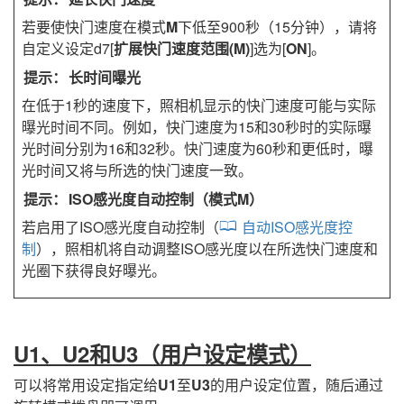
若要使快门速度在模式
M
下低至900秒（15分钟），请将
自定义设定d7[
扩展快门速度范围(M)
]选为[
ON
]。
长时间曝光
在低于1秒的速度下，照相机显示的快门速度可能与实际
曝光时间不同。例如，快门速度为15和30秒时的实际曝
光时间分别为16和32秒。快门速度为60秒和更低时，曝
光时间又将与所选的快门速度一致。
ISO感光度自动控制（模式M）
若启用了ISO感光度自动控制（
自动ISO感光度控
制
），照相机将自动调整ISO感光度以在所选快门速度和
光圈下获得良好曝光。
U1
、
U2
和
U3
（用户设定模式）
可以将常用设定指定给
U1
至
U3
的用户设定位置，随后通过