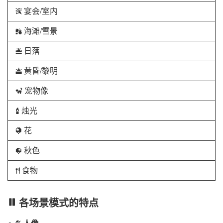
宴会/室内
s
海滩/雪景
t
日落
d
黄昏/黎明
e
宠物像
f
烛光
g
花
j
秋色
z
食物
0
各场景模式的特点