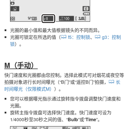
光圈的最小值和最大值根据镜头的不同而异。
光圈可锁定在所选的值（
f5：
控制锁
、
g3：
控制
锁
）。
M
（手动）
快门速度和光圈都由您控制。选择此模式可对烟花或夜空等
拍摄对象进行长时间曝光（“B门”或“遥控B门”拍摄，
长
时间曝光（仅限模式M）
）。
您可以根据曝光指示通过旋转指令拨盘调整快门速度和
光圈。
旋转主指令拨盘可选择快门速度。快门速度可设为
1/4000秒至30秒之间的值、“
Bulb
”或“
Time
”。