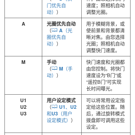
门优先自
速度；照相机自动
动）
）
调整光圈。
A
光圈优先自动
用于模糊背景，或
（
A
（光
使前景和背景都清
圈优先自
晰对焦。由您选择
动）
）
光圈；照相机自动
调整快门速度。
M
手动
快门速度和光圈都
（
M
（手
由您控制。将快门
动）
）
速度设为“B门”或
“遥控B门”可实现
长时间曝光。
U1
用户设定模式
可以将常用设定指
U2
（
U1
、
U2
定给这些位置。随
U3
和
U3
（用户
后，通过旋转模式
设定模式）
）
拨盘即可调用这些
设定。