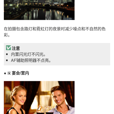
在拍摄包含路灯和霓虹灯的夜景时减少噪点和不自然的色
彩。
注意
内置闪光灯不闪光。
AF辅助照明器不点亮。
宴会/室内
s