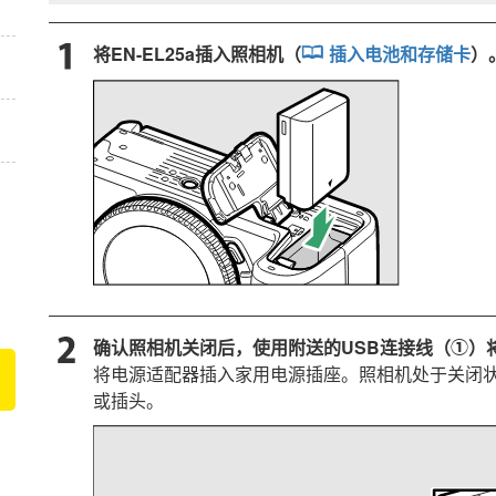
将
EN-EL25a
插入照相机（
插入电池和存储卡
）
确认照相机关闭后，使用附送的USB连接线（
）
q
将电源适配器插入家用电源插座。照相机处于关闭
或插头。