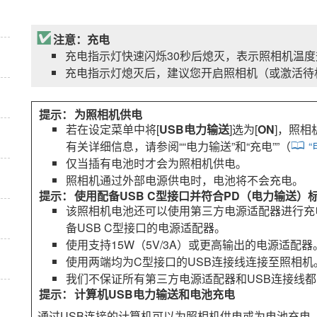
注意：充电
充电指示灯快速闪烁30秒后熄灭，表示照相机温
充电指示灯熄灭后，建议您开启照相机（或激活待
为照相机供电
若在设定菜单中将[
USB电力输送
]选为[
ON
]，照相
有关详细信息，请参阅“
“电力输送”和“充电”
”（
仅当插有电池时才会为照相机供电。
照相机通过外部电源供电时，电池将不会充电。
使用配备USB C型接口并符合PD（电力输送
该照相机电池还可以使用第三方电源适配器进行充电
备USB C型接口的电源适配器。
使用支持15W（5V/3A）或更高输出的电源适配器
使用两端均为C型接口的USB连接线连接至照相机
我们不保证所有第三方电源适配器和USB连接线
计算机USB电力输送和电池充电
通过USB连接的计算机可以为照相机供电或为电池充电