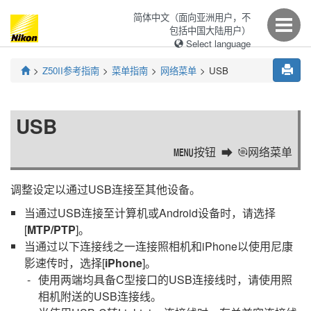
简体中文（面向亚洲用户，不
包括中国大陆用户）
Select language
Z50II
参考指南
菜单指南
网络菜单
USB
USB
按钮
网络菜单
G
a
调整设定以通过USB连接至其他设备。
当通过USB连接至计算机或Android设备时，请选择
[
MTP/PTP
]。
当通过以下连接线之一连接照相机和
iPhone
以使用
尼康
影速传
时，选择[
iPhone
]。
使用两端均具备C型接口的USB连接线时，请使用照
相机附送的USB连接线。