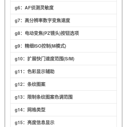
g6：
AF侦测灵敏度
g7：
高分辨率数字变焦速度
g8：
电动变焦(PZ镜头)按钮选项
g9：
精细ISO控制(M模式)
g10：
扩展快门速度范围(S/M)
g11：
色彩显示辅助
g12：
条纹图案
g13：
限制条纹图案色调范围
g14：
网格类型
g15：
亮度信息显示