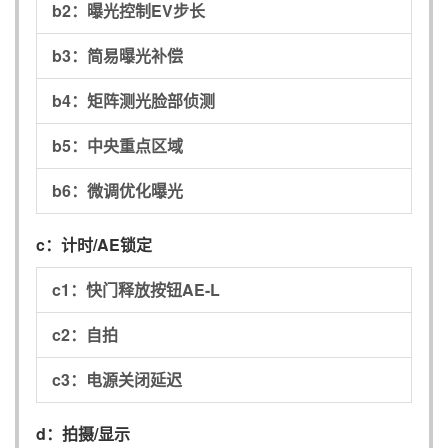
b2：
曝光控制EV步长
b3：
简易曝光补偿
b4：
矩阵测光脸部侦测
b5：
中央重点区域
b6：
微调优化曝光
c：
计时/AE锁定
c1：
快门释放按钮AE-L
c2：
自拍
c3：
电源关闭延迟
d：
拍摄/显示