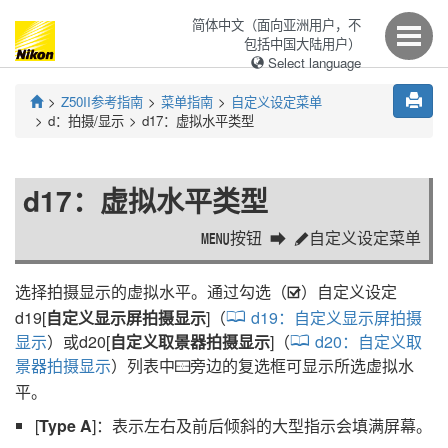
简体中文（面向亚洲用户，不
包括中国大陆用户）
Select language
Z50II
参考指南
菜单指南
自定义设定菜单
d：
拍摄/显示
d17：
虚拟水平类型
d17：
虚拟水平类型
按钮
自定义设定菜单
G
A
选择拍摄显示的虚拟水平。通过勾选（
）自定义设定
M
d19[
自定义显示屏拍摄显示
]（
d19：
自定义显示屏拍摄
显示
）或d20[
自定义取景器拍摄显示
]（
d20：
自定义取
景器拍摄显示
）列表中
旁边的复选框可显示所选虚拟水
P
平。
[
Type A
]：表示左右及前后倾斜的大型指示会填满屏幕。