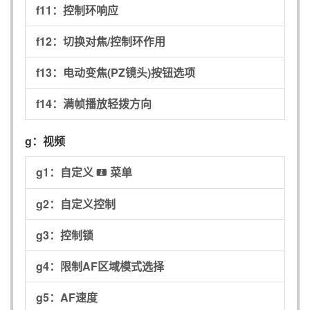
f11：
控制环响应
f12：
切换对焦/控制环作用
f13：
电动变焦(PZ镜头)按钮选项
f14：
满帧播放轻拨方向
g：
视频
g1：
自定义
菜单
i
g2：
自定义控制
g3：
控制锁
g4：
限制AF区域模式选择
g5：
AF速度