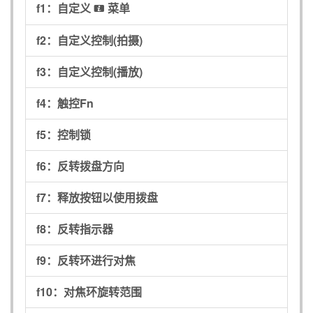
f1：
自定义
菜单
i
f2：
自定义控制(拍摄)
f3：
自定义控制(播放)
f4：
触控Fn
f5：
控制锁
f6：
反转拨盘方向
f7：
释放按钮以使用拨盘
f8：
反转指示器
f9：
反转环进行对焦
f10：
对焦环旋转范围