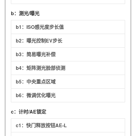
b：
测光/曝光
b1：
ISO感光度步长值
b2：
曝光控制EV步长
b3：
简易曝光补偿
b4：
矩阵测光脸部侦测
b5：
中央重点区域
b6：
微调优化曝光
c：
计时/AE锁定
c1：
快门释放按钮AE-L