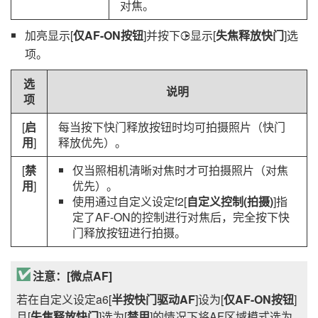
对焦。
加亮显示[
仅AF-ON按钮
]并按下
显示[
失焦释放快门
]选
2
项。
选
说明
项
[
启
每当按下快门释放按钮时均可拍摄照片（快门
用
]
释放优先）。
[
禁
仅当照相机清晰对焦时才可拍摄照片（对焦
用
]
优先）。
使用通过自定义设定f2[
自定义控制(拍摄)
]指
定了AF-ON的控制进行对焦后，完全按下快
门释放按钮进行拍摄。
注意：[
微点AF
]
若在自定义设定a6[
半按快门驱动AF
]设为[
仅AF-ON按钮
]
且[
失焦释放快门
]选为[
禁用
]的情况下将AF区域模式选为