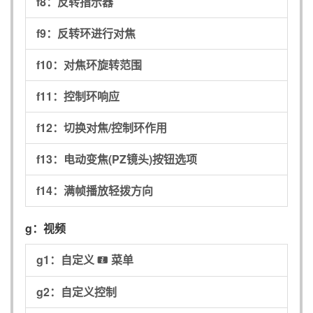
f8：
反转指示器
f9：
反转环进行对焦
f10：
对焦环旋转范围
f11：
控制环响应
f12：
切换对焦/控制环作用
f13：
电动变焦(PZ镜头)按钮选项
f14：
满帧播放轻拨方向
g：
视频
g1：
自定义
菜单
i
g2：
自定义控制