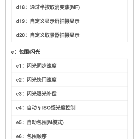
d18：
通过半按取消变焦(MF)
d19：
自定义显示屏拍摄显示
d20：
自定义取景器拍摄显示
e：
包围/闪光
e1：
闪光同步速度
e2：
闪光快门速度
e3：
闪光曝光补偿
e4：
自动
ISO感光度控制
c
e5：
自动包围(M模式)
e6：
包围顺序