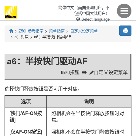
简体中文（面向亚洲用户，不
包括中国大陆用户）
Select language
Z50II
参考指南
菜单指南
自定义设定菜单
a：
对焦
a6：
半按快门驱动AF
a6：
半按快门驱动AF
按钮
自定义设定菜单
G
A
选择快门释放按钮是否可用于对焦。
选项
说明
[
快门/AF-ON按
照相机会在半按快门释放按钮时对
钮
]
焦。
[
仅AF-ON按钮
]
照相机不会在半按快门释放按钮时