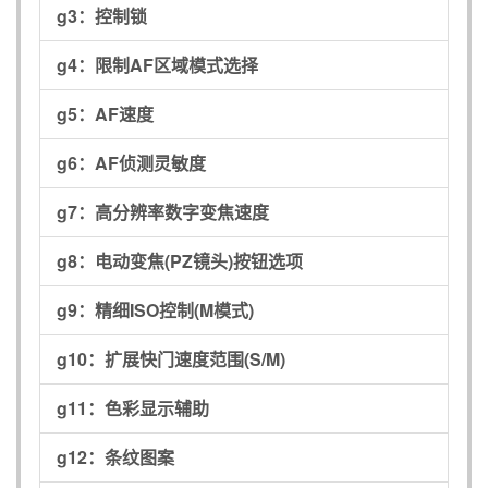
g3：
控制锁
g4：
限制AF区域模式选择
g5：
AF速度
g6：
AF侦测灵敏度
g7：
高分辨率数字变焦速度
g8：
电动变焦(PZ镜头)按钮选项
g9：
精细ISO控制(M模式)
g10：
扩展快门速度范围(S/M)
g11：
色彩显示辅助
g12：
条纹图案