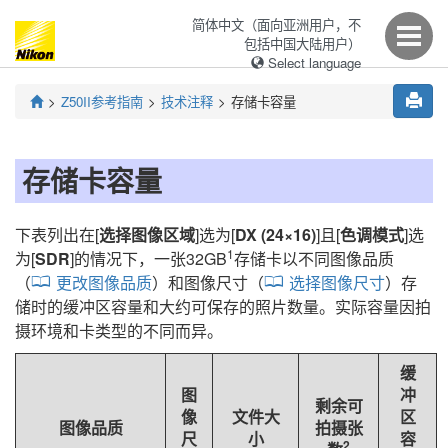
简体中文（面向亚洲用户，不
包括中国大陆用户）
Select language
Z50II
参考指南
技术注释
存储卡容量
存储卡容量
下表列出在[
选择图像区域
]选为[
DX (24×16)
]且[
色调模式
]选
1
为[
SDR
]的情况下，一张32GB
存储卡以不同图像品质
（
更改图像品质
）和图像尺寸（
选择图像尺寸
）存
储时的缓冲区容量和大约可保存的照片数量。实际容量因拍
摄环境和卡类型的不同而异。
缓
图
冲
剩余可
像
文件大
区
图像品质
拍摄张
尺
小
容
2