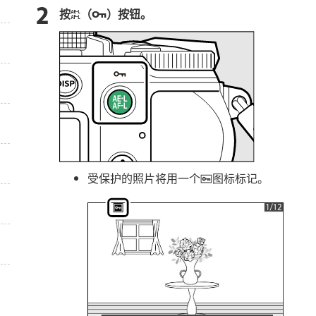
按
（
）按钮。
A
g
受保护的照片将用一个
图标标记。
P