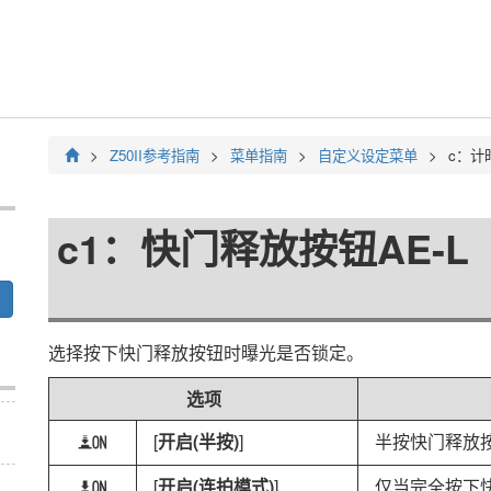
Z50II
参考指南
菜单指南
自定义设定菜单
c：
计
c1：
快门释放按钮AE-L
选择按下快门释放按钮时曝光是否锁定。
选项
[
开启(半按)
]
半按快门释放
O
[
开启(连拍模式)
]
仅当完全按下
P