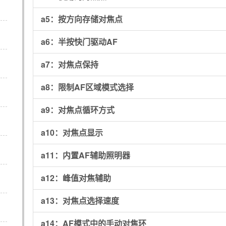
a5：
按方向存储对焦点
a6：
半按快门驱动AF
a7：
对焦点保持
a8：
限制AF区域模式选择
a9：
对焦点循环方式
a10：
对焦点显示
a11：
内置AF辅助照明器
a12：
峰值对焦辅助
a13：
对焦点选择速度
a14：
AF模式中的手动对焦环