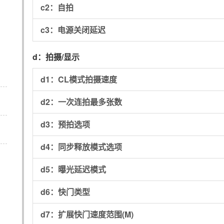
c2：
自拍
c3：
电源关闭延迟
d：
拍摄/显示
d1：
CL模式拍摄速度
d2：
一次连拍最多张数
d3：
预拍选项
d4：
同步释放模式选项
d5：
曝光延迟模式
d6：
快门类型
d7：
扩展快门速度范围(M)