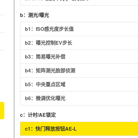
b：
测光/曝光
b1：
ISO感光度步长值
b2：
曝光控制EV步长
b3：
简易曝光补偿
b4：
矩阵测光脸部侦测
b5：
中央重点区域
b6：
微调优化曝光
c：
计时/AE锁定
c1：
快门释放按钮AE-L