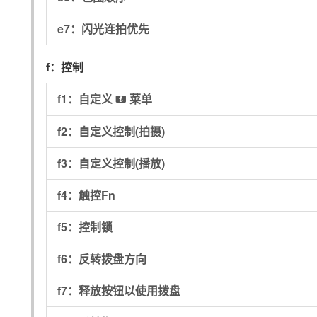
e7：
闪光连拍优先
f：
控制
f1：
自定义
菜单
i
f2：
自定义控制(拍摄)
f3：
自定义控制(播放)
f4：
触控Fn
f5：
控制锁
f6：
反转拨盘方向
f7：
释放按钮以使用拨盘