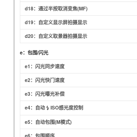
d18：
通过半按取消变焦(MF)
d19：
自定义显示屏拍摄显示
d20：
自定义取景器拍摄显示
e：
包围/闪光
e1：
闪光同步速度
e2：
闪光快门速度
e3：
闪光曝光补偿
e4：
自动
ISO感光度控制
c
e5：
自动包围(M模式)
e6：
包围顺序