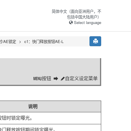
简体中文（面向亚洲用户，不
包括中国大陆用户）
Select language
时/AE锁定
c1：
快门释放按钮AE-L
按钮
自定义设定菜单
G
A
说明
按钮时锁定曝光。
快门释放按钮期间锁定曝光。