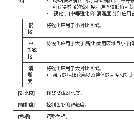
化
]
调整[
快速锐化
]同时调整[
锐化
]、[
中等
可获得增强的锐利度。选择较低值可获
[
锐化
]、[
中等锐化
]和[
清晰度
]分别应
[
锐
将锐化应用于小对比区域。
化
]
[
中
将锐化应用于大于[
锐化
]使用区域且小于[
等锐
化
]
[
清
将锐化应用于大对比区域。
晰
照片的精细轮廓以及整体的亮度和对比
度
]
[
对比度
]
调整整体对比度。
[
饱和度
]
控制色彩的鲜艳度。
[
色相
]
调整色相。