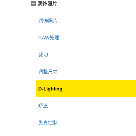
润饰照片
润饰照片
RAW处理
裁切
调整尺寸
D-Lighting
矫正
失真控制