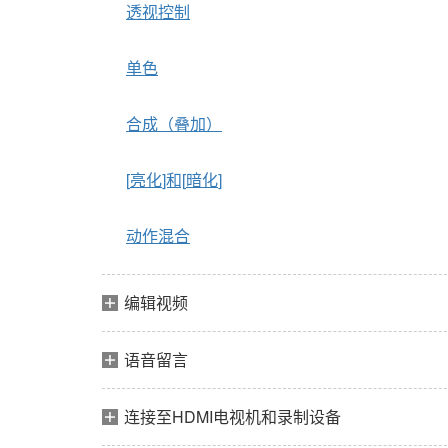
透视控制
单色
合成（叠加）
[
亮化
]和[
暗化
]
动作混合
编辑视频
语音留言
连接至HDMI电视机和录制设备