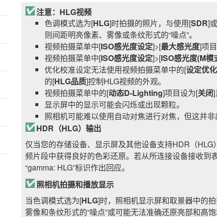
注意：HLG视频
色调模式选为[
HLG
]时拍摄的照片，与使用[
SDR
]或
则间距明亮像素、雾像或条纹形式的“噪点”。
视频拍摄菜单中[
ISO感光度设定
]>[
最大感光度
]项
视频拍摄菜单中[
ISO感光度设定
]>[
ISO感光度(M模
优化校准设定无法使用视频拍摄菜单中的[
设定优化
的[
HLG品质
]控制HLG视频的外观。
视频拍摄菜单中的[
动态D-Lighting
]项目设为[
关闭
显示屏中的显示可能会闪烁或出现颗粒。
照相机可能难以使用自动对焦进行对焦，但这并非
HDR（HLG）输出
仅当您的存储设备、显示屏及其他设备支持HDR（HLG）
频片段中获得良好的色彩还原。若从所连接设备接收到表
“gamma: HLG”标识作出回应。
照相机拍摄和播放显示
当色调模式选为[
HLG
]时，照相机显示屏和取景器中的
雾像和条纹形式的“噪点”或可能无法准确还原亮部和高