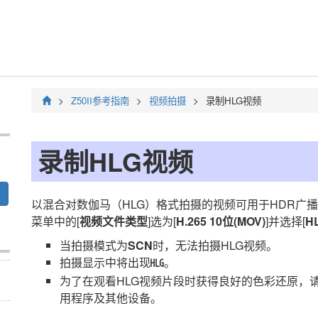
Z50II
参考指南
视频拍摄
录制HLG视频
录制HLG视频
以混合对数伽马（HLG）格式拍摄的视频可用于HDR广
菜单中的[
视频文件类型
]选为[
H.265 10位(MOV)
]并选择[
H
当拍摄模式为
SCN
时，无法拍摄HLG视频。
拍摄显示中将出现
。
k
为了在观看HLG视频片段时获得良好的色彩还原，
用程序及其他设备。