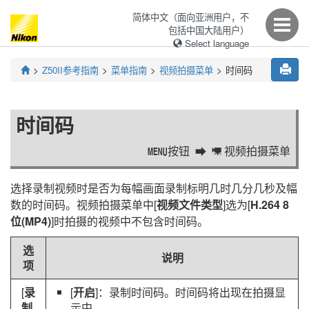
简体中文（面向亚洲用户，不
包括中国大陆用户）
Select language
Z50II
参考指南
菜单指南
视频拍摄菜单
时间码
时间码
按钮
视频拍摄菜单
G
1
选择录制视频时是否为每幅画面录制标明几时几分几秒及幅
数的时间码。视频拍摄菜单中[
视频文件类型
]选为[
H.264 8
位(MP4)
]时拍摄的视频中不包含时间码。
选
说明
项
[
录
[
开启
]：录制时间码。时间码将出现在拍摄显
制
示中。