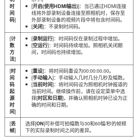
时
[
开启(使用HDMI输出)
]：当已通过HDMI连接
间
线将外部录制设备连接至照相机时，保存至
码
]
外部录制设备的视频片段中将包含时间码。
[
关闭
]：不录制时间码。
[
计
[
录制运行
]：时间码仅在录制过程中增加。
数
[
空运行
]：时间码持续增加。照相机关闭期
方
间，时间码也持续增加。
法
]
[
时
[
重设
]：将时间码重设为00:00:00.00。
间
[
手动输入
]：手动输入几时几分几秒及幅数。
码
[
当前时间
]：将时间码设为照相机时钟报道的
起
当前时间。继续操作前，请在设定菜单中选
源
择[
时区和日期
]，并确认照相机时钟已设为正
时
确的时间和日期。
间
]
[
丢
选择[
ON
]可补偿可拍幅数与30和60幅/秒的帧频
帧
]
下的实际录制时间之间的差异。