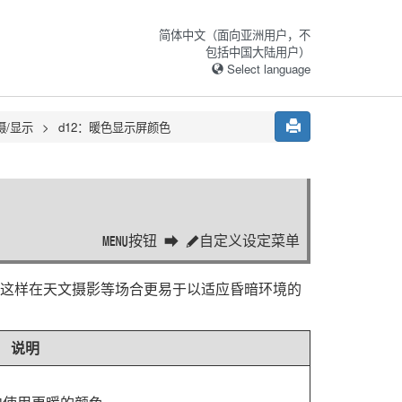
简体中文（面向亚洲用户，不
包括中国大陆用户）
Select language
摄/显示
d12：
暖色显示屏颜色
按钮
自定义设定菜单
G
A
。这样在天文摄影等场合更易于以适应昏暗环境的
说明