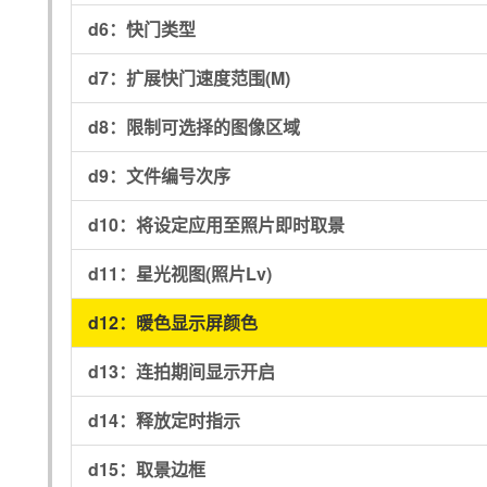
d6：
快门类型
d7：
扩展快门速度范围(M)
d8：
限制可选择的图像区域
d9：
文件编号次序
d10：
将设定应用至照片即时取景
d11：
星光视图(照片Lv)
d12：
暖色显示屏颜色
d13：
连拍期间显示开启
d14：
释放定时指示
d15：
取景边框