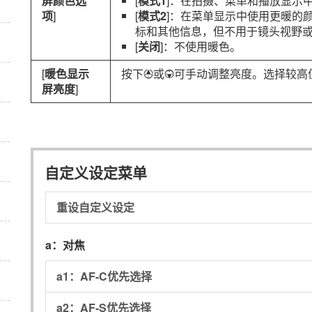
屏颜色选
[
模式1
]：在拍摄、菜单和播放显示
项
]
[
模式2
]：在菜单显示中使用更暖的
标和其他信息，但不用于镜头视野
[
关闭
]：不使用暖色。
[
暖色显示
按下
或
可手动调整亮度。选择较高
1
3
屏亮度
]
自定义设定菜单
重设自定义设定
a：
对焦
a1：
AF-C优先选择
a2：
AF-S优先选择