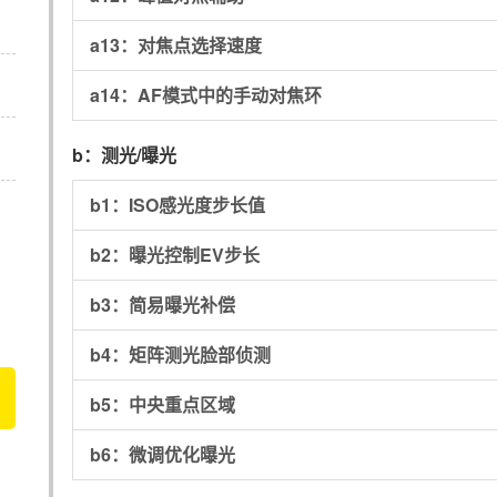
a13：
对焦点选择速度
a14：
AF模式中的手动对焦环
b：
测光/曝光
b1：
ISO感光度步长值
b2：
曝光控制EV步长
b3：
简易曝光补偿
b4：
矩阵测光脸部侦测
b5：
中央重点区域
b6：
微调优化曝光