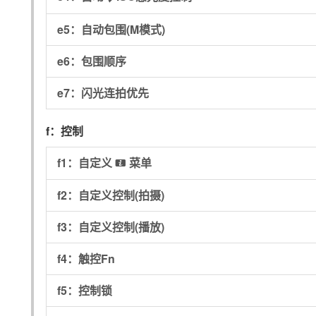
e5：
自动包围(M模式)
e6：
包围顺序
e7：
闪光连拍优先
f：
控制
f1：
自定义
菜单
i
f2：
自定义控制(拍摄)
f3：
自定义控制(播放)
f4：
触控Fn
f5：
控制锁