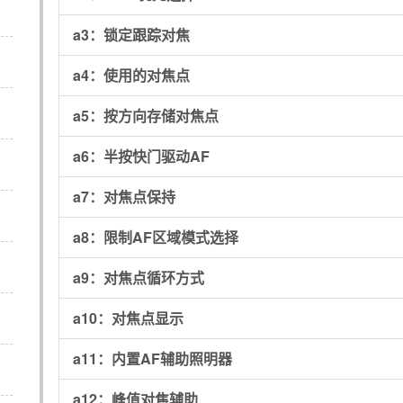
a3：
锁定跟踪对焦
a4：
使用的对焦点
a5：
按方向存储对焦点
a6：
半按快门驱动AF
a7：
对焦点保持
a8：
限制AF区域模式选择
a9：
对焦点循环方式
a10：
对焦点显示
a11：
内置AF辅助照明器
a12：
峰值对焦辅助