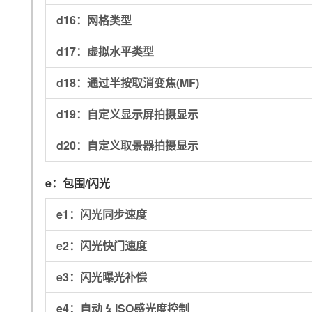
d16：
网格类型
d17：
虚拟水平类型
d18：
通过半按取消变焦(MF)
d19：
自定义显示屏拍摄显示
d20：
自定义取景器拍摄显示
e：
包围/闪光
e1：
闪光同步速度
e2：
闪光快门速度
e3：
闪光曝光补偿
e4：
自动
ISO感光度控制
c