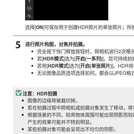
选择[
ON
]可保存用于创建HDR照片的单张照片；所
进行照片构图，对焦并拍摄。
完全按下快门释放按钮时，照相机进行2次曝
若[
HDR模式
]选为[
开启(一系列)
]，您可持续拍
若将[
HDR模式
]选为[
开启(单张照片)
]，HDR
无论图像品质选项选择如何，都会以JPEG格
注意：HDR拍摄
图像的边缘将被裁切掉。
若在拍摄过程中照相机或拍摄对象发生了移动，将
根据场景的不同，较亮物体周围可能出现阴影而较
产生的效果可能并不特别明显。
某些拍摄对象可能会呈现出不均匀的阴影。