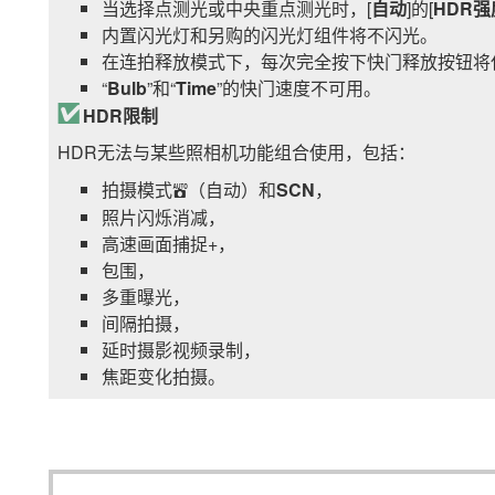
当选择点测光或中央重点测光时，[
自动
]的[
HDR强
内置闪光灯和另购的闪光灯组件将不闪光。
在连拍释放模式下，每次完全按下快门释放按钮将
“
Bulb
”和“
Time
”的快门速度不可用。
HDR限制
HDR无法与某些照相机功能组合使用，包括：
拍摄模式
（自动）和
SCN
，
b
照片闪烁消减，
高速画面捕捉+，
包围，
多重曝光，
间隔拍摄，
延时摄影视频录制，
焦距变化拍摄。