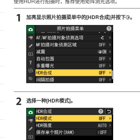
使用HDR进行拍摄时，推荐使用矩阵测光选项。
加亮显示照片拍摄菜单中的[
HDR合成
]并按下
。
2
选择一种[
HDR模式
]。