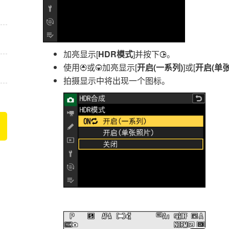
加亮显示[
HDR模式
]并按下
。
2
使用
或
加亮显示[
开启(一系列)
]或[
开启(单
1
3
拍摄显示中将出现一个图标。