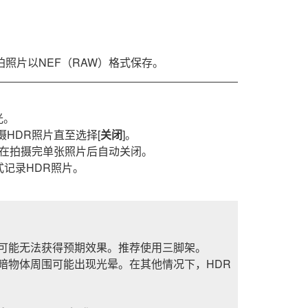
拍照片以NEF（RAW）格式保存。
光。
摄HDR照片直至选择[
关闭
]。
将在拍摄完单张照片后自动关闭。
式记录HDR照片。
可能无法获得预期效果。推荐使用三脚架。
暗物体周围可能出现光晕。在其他情况下，HDR