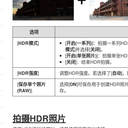
选项
[
HDR模式
]
[
开启(一系列)
]：拍摄一系列H
模式
]并选择[
关闭
]。
[
开启(单张照片)
]：拍摄单张H
[
关闭
]：结束HDR拍摄。
[
HDR强度
]
调整HDR强度。若选择了[
自动
]
[
保存单个照片
选择[
ON
]可保存用于创建HDR照
(RAW)
]
存。
拍摄HDR照片