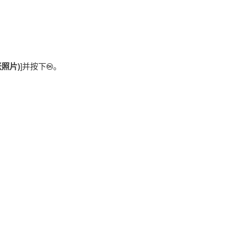
张照片)
]并按下
。
J