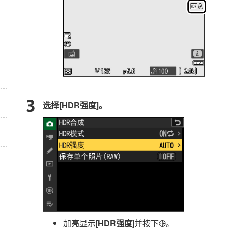
选择[
HDR强度
]。
加亮显示[
HDR强度
]并按下
。
2