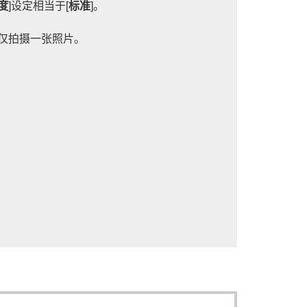
度
]设定相当于[
标准
]。
仅拍摄一张照片。