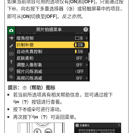
如果当前项目可用的选项仅有[
ON
]和[
OFF
]，只需通过按
下
、向右按下多重选择器（
）或轻触屏幕中的项目，
J
2
即可从[
ON
]切换至[
OFF
]，
反之亦然
。
（帮助）图标
d
若当前所选项具有相关帮助信息，您可通过按下
（
）按钮进行查看。
W
Q
按下
或
可进行滚动。
1
3
再次按下
（
）可返回菜单。
W
Q