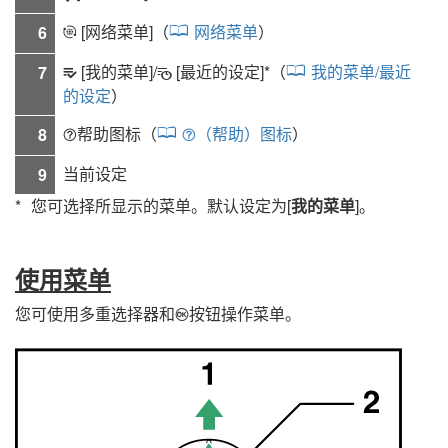
[
网络菜单
]（
网络菜单
）
6
a
[
我的菜单
]/
[
最近的设定
]*
（
我的菜单/最近
7
m
O
的设定
）
帮助图标（
（帮助）图标
）
8
d
d
当前设定
9
您可选择所显示的菜单。默认设定为[
我的菜单
]。
使用菜单
您可使用多重选择器和
按钮操作菜单。
J