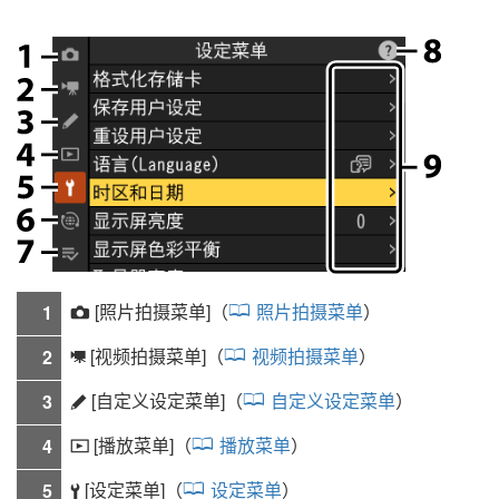
[
照片拍摄菜单
]（
照片拍摄菜单
）
1
C
[
视频拍摄菜单
]（
视频拍摄菜单
）
2
1
[
自定义设定菜单
]（
自定义设定菜单
）
3
A
[
播放菜单
]（
播放菜单
）
4
D
[
设定菜单
]（
设定菜单
）
5
B