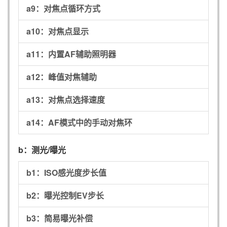
a9：
对焦点循环方式
a10：
对焦点显示
a11：
内置AF辅助照明器
a12：
峰值对焦辅助
a13：
对焦点选择速度
a14：
AF模式中的手动对焦环
b：
测光/曝光
b1：
ISO感光度步长值
b2：
曝光控制EV步长
b3：
简易曝光补偿