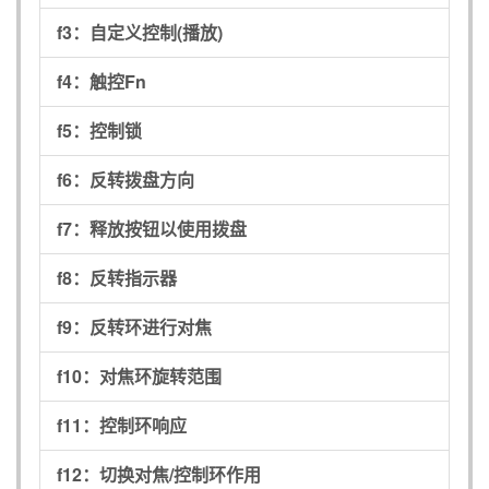
f3：
自定义控制(播放)
f4：
触控Fn
f5：
控制锁
f6：
反转拨盘方向
f7：
释放按钮以使用拨盘
f8：
反转指示器
f9：
反转环进行对焦
f10：
对焦环旋转范围
f11：
控制环响应
f12：
切换对焦/控制环作用