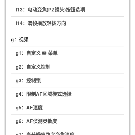
f13：
电动变焦(PZ镜头)按钮选项
f14：
满帧播放轻拨方向
g：
视频
g1：
自定义
菜单
i
g2：
自定义控制
g3：
控制锁
g4：
限制AF区域模式选择
g5：
AF速度
g6：
AF侦测灵敏度
g7：
高分辨率数字变焦速度