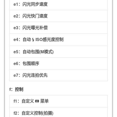
e1：
闪光同步速度
e2：
闪光快门速度
e3：
闪光曝光补偿
e4：
自动
ISO感光度控制
c
e5：
自动包围(M模式)
e6：
包围顺序
e7：
闪光连拍优先
f：
控制
f1：
自定义
菜单
i
f2：
自定义控制(拍摄)