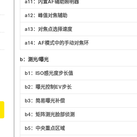
a11：
内置AF辅助照明器
a12：
峰值对焦辅助
a13：
对焦点选择速度
a14：
AF模式中的手动对焦环
b：
测光/曝光
b1：
ISO感光度步长值
b2：
曝光控制EV步长
b3：
简易曝光补偿
b4：
矩阵测光脸部侦测
b5：
中央重点区域