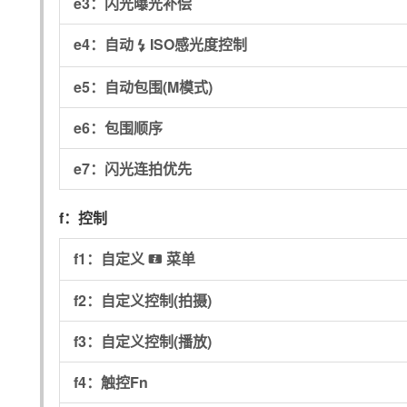
e3：
闪光曝光补偿
e4：
自动
ISO感光度控制
c
e5：
自动包围(M模式)
e6：
包围顺序
e7：
闪光连拍优先
f：
控制
f1：
自定义
菜单
i
f2：
自定义控制(拍摄)
f3：
自定义控制(播放)
f4：
触控Fn