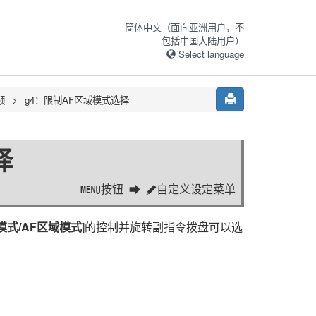
简体中文（面向亚洲用户，不
包括中国大陆用户）
Select language
频
g4：
限制AF区域模式选择
择
按钮
自定义设定菜单
G
A
模式/AF区域模式
]的控制并旋转副指令拨盘可以选