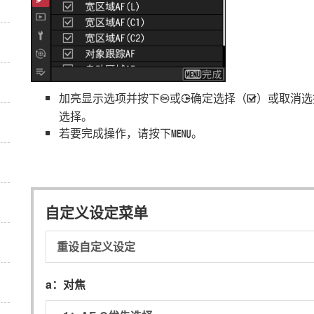
加亮显示选项并按下
或
确定选择（
）或取消选
J
2
M
选择。
若要完成操作，请按下
。
G
自定义设定菜单
重设自定义设定
a：
对焦