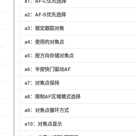
a1：
AF-C优先选择
a2：
AF-S优先选择
a3：
锁定跟踪对焦
a4：
使用的对焦点
a5：
按方向存储对焦点
a6：
半按快门驱动AF
a7：
对焦点保持
a8：
限制AF区域模式选择
a9：
对焦点循环方式
a10：
对焦点显示