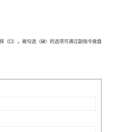
择（
）。被勾选（
）的选项可通过副指令拨盘
U
M